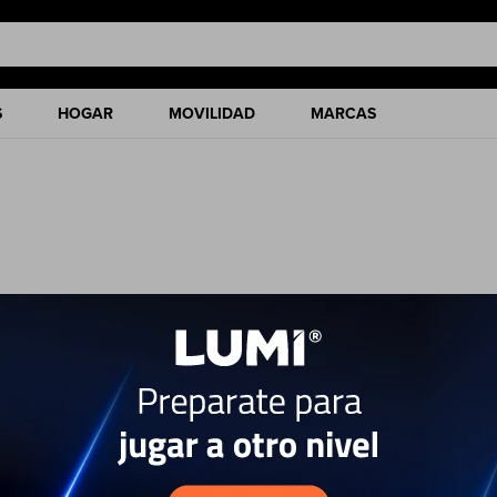
S
HOGAR
MOVILIDAD
MARCAS
ciones de nuestro catálogo.
Quitar filtros
as y Trimmers
Philips
Cortabarbas y Trimmers