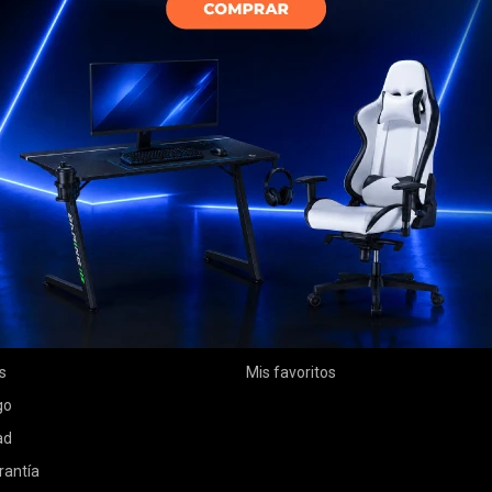
MI CUENTA
Mi cuenta
 compra
Mis compras
ciones
Mis direcciones
s
Mis favoritos
go
ad
rantía