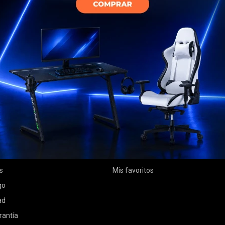
MI CUENTA
Mi cuenta
 compra
Mis compras
ciones
Mis direcciones
s
Mis favoritos
go
ad
rantía