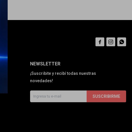



NEWSLETTER
¡Suscribite y recibí todas nuestras
novedades!
SUSCRIBIRME