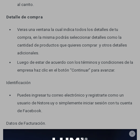
al carrito.
Electrodomésticos
Detalle de compra
Veras una ventana la cual indica todos los detalles de tu
compra, en la misma podrás seleccionar detalles como la
Hogar
cantidad de productos que quieres comprar y otros detalles
adicionales.
Luego de estar de acuerdo con los términos y condiciones de la
empresa haz clic en el botón “Continuar” para avanzar.
Movilidad
Identificación
Puedes ingresar tu correo electrónico y registrarte como un
usuario de Nstore.uy o simplemente iniciar sesión con tu cuenta
de Facebook.
Marcas
Datos de Facturación.

En este paso debes indicarnos si necesitas factura con RUT.