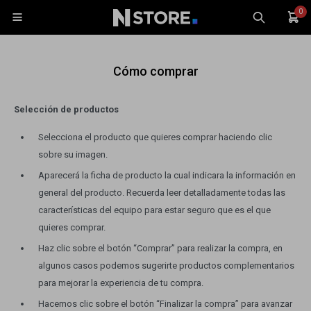
0

Cómo comprar
Selección de productos
Selecciona el producto que quieres comprar haciendo clic
Celulares
sobre su imagen.
Tablets
Aparecerá la ficha de producto la cual indicara la información en
Tecnología
general del producto. Recuerda leer detalladamente todas las
Wearables
características del equipo para estar seguro que es el que
quieres comprar.
Accesorios
Haz clic sobre el botón “Comprar” para realizar la compra, en
TV y Audio
Monitores
algunos casos podemos sugerirte productos complementarios
para mejorar la experiencia de tu compra.
Gaming
Hacemos clic sobre el botón “Finalizar la compra” para avanzar