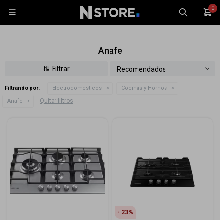
0

Anafe
Recomendados
Filtrando por:
Electrodomésticos
Cocinas y Hornos
Celulares
Quitar filtros
Anafe
Tablets
Tecnología
Wearables
Accesorios
TV y Audio
Monitores
Gaming
23