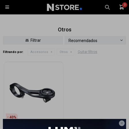
0

Otros
Recomendados
Quitar filtros
Filtrando por:
Accesorios
Otros
Celulares
Tablets
Tecnología
Wearables
Accesorios
TV y Audio
Monitores
40
Gaming

Soporte Infini Para Garmin