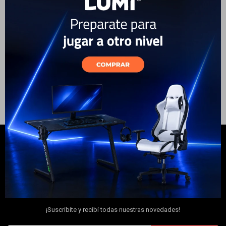
Electrodomésticos
99
USD
59
USD
50
USD
ENVÍO A TODO EL PAÍS
Hogar
Movilidad
Marcas
NEWSLETTER
¡Suscribite y recibí todas nuestras novedades!