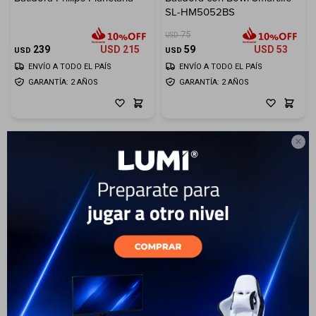
SL-HM5052BS
Electrodomésticos
75
USD
239
USD
215
59
USD
53
USD
USD
ENVÍO A TODO EL PAÍS
ENVÍO A TODO EL PAÍS
GARANTÍA: 2 AÑOS
GARANTÍA: 2 AÑOS
Hogar

Movilidad
Marcas
16
9
Batidora Smartlife Planetaria
Batidora Philips Daily
Collection HR3745/00