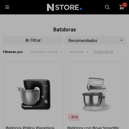
0

Batidoras
Recomendados
Quitar filtros
Filtrando por:
Pequeños cocina
Batidoras
Celulares
Tablets
Tecnología
Wearables
Accesorios
TV y Audio
Monitores
21
Gaming
Batidora Philips Planetaria
Batidora con Bowl Smartlife