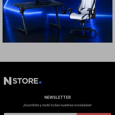
Cuenta
239
109
USD
USD
199
USD
179
99
USD
89
USD
USD
ENVÍO A TODO EL PAÍS
ENVÍO A TODO EL PAÍS
GARANTÍA: 2 AÑOS
GARANTÍA: 2 AÑOS
F&Q
Tiendas
NEWSLETTER
¡Suscribite y recibí todas nuestras novedades!