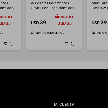
ricos
Auriculares inalámbricos
Auriculare
ancelación
Havit TW991 con cancelación
Havit TW9
de ruido - Black
de ruido -
39
39
USD
USD
SD
35
USD
35
AÍS
ENVÍO A TODO EL PAÍS
ENVÍO A 
MI CUENTA