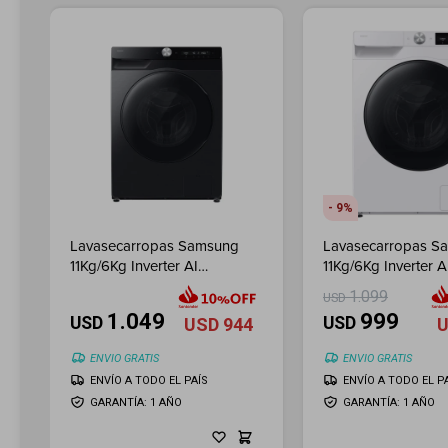
9
Lavasecarropas Samsung
Lavasecarropas S
11Kg/6Kg Inverter AI
11Kg/6Kg Inverter A
Ecobubble - Inox
Ecobubble - White
1.099
USD
1.049
999
USD
USD
USD
944
ENVIO GRATIS
ENVIO GRATIS
ENVÍO A TODO EL PAÍS
ENVÍO A TODO EL P
GARANTÍA: 1 AÑO
GARANTÍA: 1 AÑO