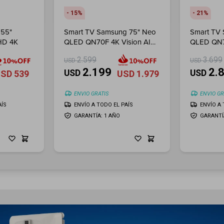
15
21
 55"
Smart TV Samsung 75" Neo
Smart TV
HD 4K
QLED QN70F 4K Vision AI
QLED QN7
(2025)
(2025)
2.599
3.699
USD
USD
2.199
2.
USD
USD
USD
539
USD
1.979
ENVIO GRATIS
ENVIO GR
AÍS
ENVÍO A TODO EL PAÍS
ENVÍO A 
GARANTÍA: 1 AÑO
GARANTÍ