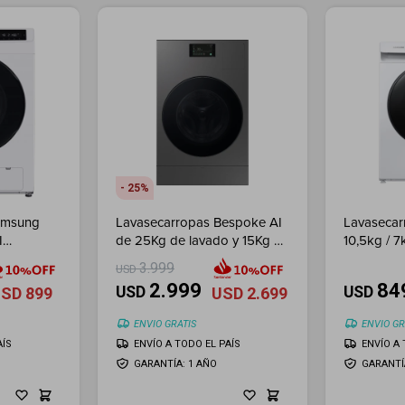
25
amsung
Lavasecarropas Bespoke AI
Lavaseca
I
de 25Kg de lavado y 15Kg de
10,5kg / 7
secado
3.999
USD
2.999
84
USD
USD
USD
899
USD
2.699
ENVIO GRATIS
ENVIO GR
AÍS
ENVÍO A TODO EL PAÍS
ENVÍO A 
GARANTÍA: 1 AÑO
GARANTÍ