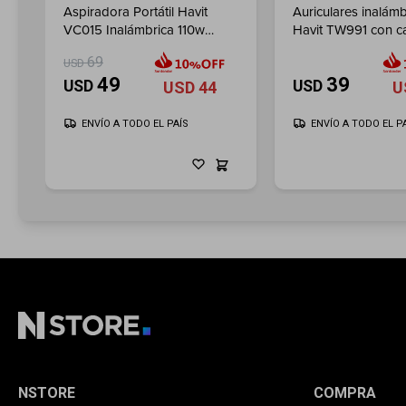
Aspiradora Portátil Havit
Auriculares inalámb
VC015 Inalámbrica 110w
Havit TW991 con c
7000pa
de ruido - Blue
69
USD
49
39
USD
USD
USD
44
U
ENVÍO A TODO EL PAÍS
ENVÍO A TODO EL P
NSTORE
COMPRA