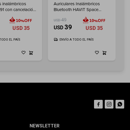
s inalámbricos
Auriculares Inalámbricos
A
91 con cancelación
Bluetooth HAVIT Space
H
 Gray
NC01H - Gray
B
49
USD
U
39
USD
USD
35
USD
35
TODO EL PAÍS
ENVÍO A TODO EL PAÍS



NEWSLETTER