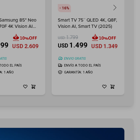
16
 Samsung 85" Neo
Smart TV 75¨ QLED 4K, Q8F,
S
0F 4K Vision AI
Vision AI, Smart TV (2025)
Q
S
1.799
USD
3
U
899
1.499
USD
USD
2.609
USD
1.349
ATIS
ENVIO GRATIS
TODO EL PAÍS
ENVÍO A TODO EL PAÍS
A: 1 AÑO
GARANTÍA: 1 AÑO