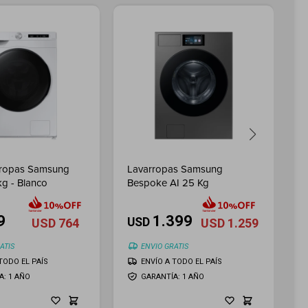
rropas Samsung
Lavarropas Samsung
L
kg - Blanco
Bespoke AI 25 Kg
C
U
9
1.399
USD
USD
764
USD
1.259
ATIS
ENVIO GRATIS
TODO EL PAÍS
ENVÍO A TODO EL PAÍS
A: 1 AÑO
GARANTÍA: 1 AÑO