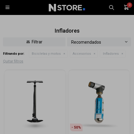
0

Infladores
Recomendados
Filtrando por:
Bicicletas y motos
Accesorios
Infladores
Celulares
Quitar filtros
Tablets
Tecnología
Wearables
Accesorios
TV y Audio
Monitores
Gaming
50