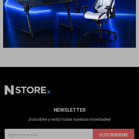
Cuenta
23
USD
20
USD
ENVÍO A TODO EL PAÍS
F&Q
Tiendas
NEWSLETTER
¡Suscribite y recibí todas nuestras novedades!
SUSCRIBIRME