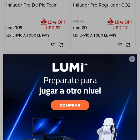
Inflador Pro De Pie Team
Inflador Pro Regulador CO2
Electrodomésticos
40
USD
109
USD
93
20
USD
17
USD
USD
ENVÍO A TODO EL PAÍS
ENVÍO A TODO EL PAÍS
Hogar

Movilidad
Marcas
Inflador Pro Mini
Compactc/Manguera Pres