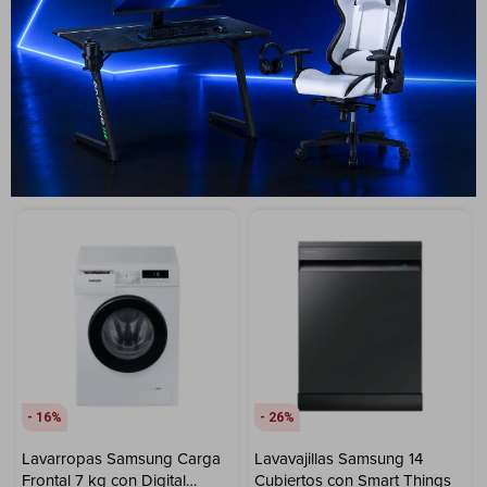
tecnología Digital Inverter
799
USD
459
USD
413
499
USD
449
USD
USD
ENVIO GRATIS
ENVIO GRATIS
ENVÍO A TODO EL PAÍS
ENVÍO A TODO EL PAÍS
GARANTÍA: 1 AÑO
GARANTÍA: 1 AÑO
16
26
Lavarropas Samsung Carga
Lavavajillas Samsung 14
Frontal 7 kg con Digital
Cubiertos con Smart Things