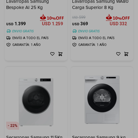
Lavarropas Samsung
Lavarropas Samsung WA80
Bespoke AI 25 Kg
Carga Superior 8 Kg
599
USD
1.399
USD
1.259
369
USD
332
USD
USD
ENVIO GRATIS
ENVIO GRATIS
ENVÍO A TODO EL PAÍS
ENVÍO A TODO EL PAÍS
GARANTÍA: 1 AÑO
GARANTÍA: 1 AÑO
22
Secarropas Samsung 11.5Kg
Secarropas Samsung 9 kg