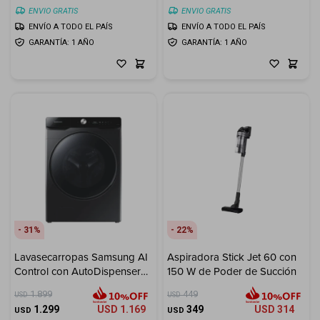
ENVIO GRATIS
ENVIO GRATIS
ENVÍO A TODO EL PAÍS
ENVÍO A TODO EL PAÍS
GARANTÍA: 1 AÑO
GARANTÍA: 1 AÑO
31
22
Lavasecarropas Samsung AI
Aspiradora Stick Jet 60 con
Control con AutoDispenser
150 W de Poder de Succión
22 kg / 13 kg
1.899
449
USD
USD
1.299
USD
1.169
349
USD
314
USD
USD