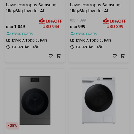
Lavasecarropas Samsung
Lavasecarropas Samsung
11Kg/6Kg Inverter AI
11Kg/6Kg Inverter AI
Electrodomésticos
Ecobubble - Inox
Ecobubble - White
1.099
USD
1.049
USD
944
999
USD
899
USD
USD
ENVIO GRATIS
ENVIO GRATIS
ENVÍO A TODO EL PAÍS
ENVÍO A TODO EL PAÍS
Hogar
GARANTÍA: 1 AÑO
GARANTÍA: 1 AÑO
Movilidad
Marcas
25