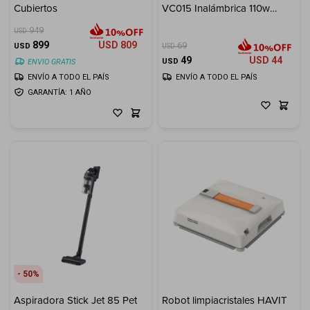
Cubiertos
VC015 Inalámbrica 110w
7000pa
949
USD
899
USD
809
69
USD
USD
49
USD
44
USD
ENVIO GRATIS
ENVÍO A TODO EL PAÍS
ENVÍO A TODO EL PAÍS
GARANTÍA: 1 AÑO
50
Aspiradora Stick Jet 85 Pet
Robot limpiacristales HAVIT