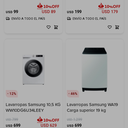
300ml
99
USD
89
199
USD
179
USD
USD
ENVÍO A TODO EL PAÍS
ENVÍO A TODO EL PAÍS
12
46
Lavarropas Samsung 10,5 KG
Lavarropas Samsung WA19
WW10DG6U34LEEY
Carga superior 19 kg
799
1.299
USD
USD
699
USD
629
699
USD
USD