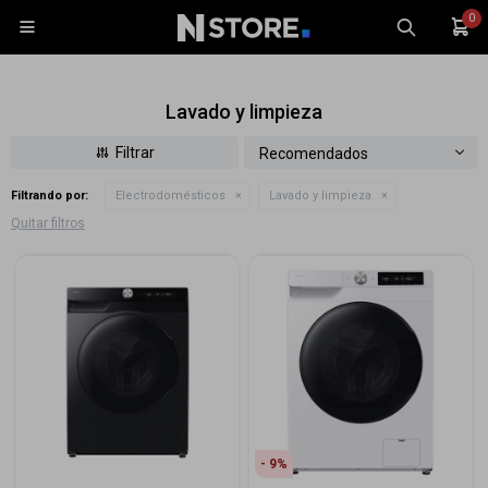
0

Lavado y limpieza
Recomendados
Filtrando por:
Electrodomésticos
Lavado y limpieza
Celulares
Quitar filtros
Tablets
Tecnología
Wearables
Accesorios
TV y Audio
Monitores
Gaming
9