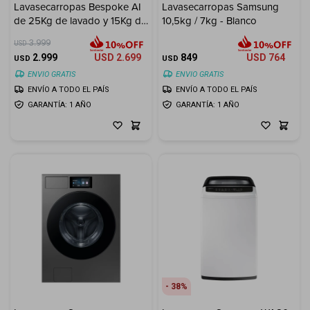
Lavasecarropas Bespoke AI
Lavasecarropas Samsung
Cuenta
de 25Kg de lavado y 15Kg de
10,5kg / 7kg - Blanco
secado
3.999
USD
2.999
USD
2.699
849
USD
764
USD
USD
ENVIO GRATIS
ENVIO GRATIS
F&Q
ENVÍO A TODO EL PAÍS
ENVÍO A TODO EL PAÍS
GARANTÍA: 1 AÑO
GARANTÍA: 1 AÑO
Tiendas
38