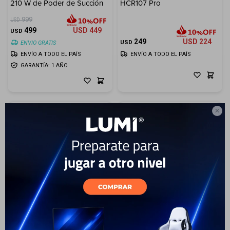
210 W de Poder de Succión
HCR107 Pro
999
USD
499
USD
449
USD
249
USD
224
USD
ENVIO GRATIS
ENVÍO A TODO EL PAÍS
ENVÍO A TODO EL PAÍS
GARANTÍA: 1 AÑO

37
Lavarropas Samsung 9Kg
Lavarropas Samsung WA13
Carga superior con
Carga Superior 13 kg