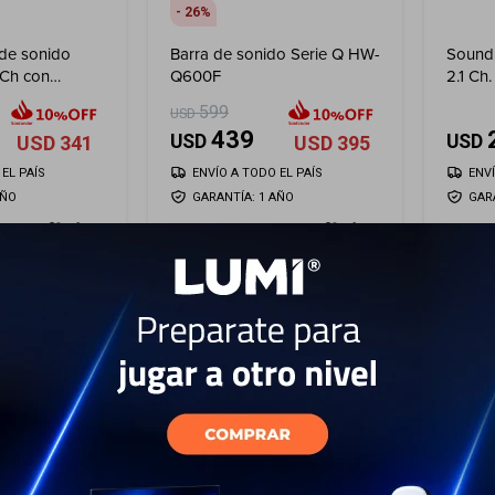
26
 de sonido
Barra de sonido Serie Q HW-
Sound
Ch con
Q600F
2.1 Ch
025)
599
USD
439
USD
USD
USD
341
USD
395
EL PAÍS
ENVÍO A TODO EL PAÍS
ENV
AÑO
GARANTÍA: 1 AÑO
GAR