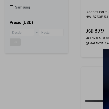
Samsung
B-series Barra
HW-B750F 5.1 
Subwoofer (2
Precio
(USD)
379
USD
ENVÍO A TODO 
OK
GARANTÍA: 1 