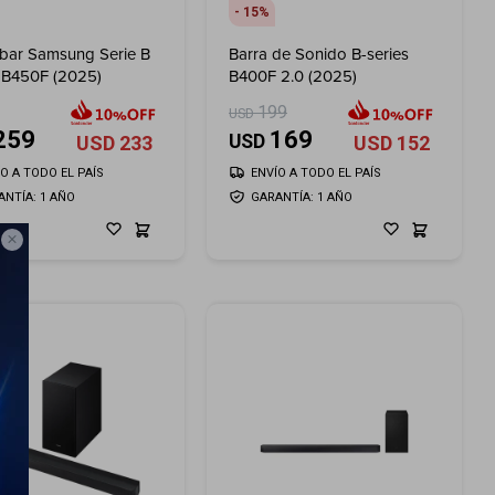
15
bar Samsung Serie B
Barra de Sonido B-series
. B450F (2025)
B400F 2.0 (2025)
199
USD
259
169
USD
USD
233
USD
152
ÍO A TODO EL PAÍS
ENVÍO A TODO EL PAÍS
ANTÍA: 1 AÑO
GARANTÍA: 1 AÑO
