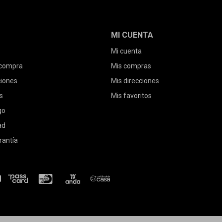
MI CUENTA
Mi cuenta
 compra
Mis compras
ciones
Mis direcciones
s
Mis favoritos
go
ad
rantía