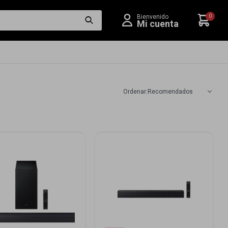
0
Recomendados