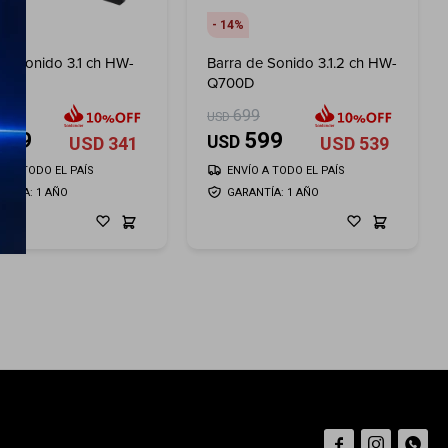
14
de Sonido 3.1 ch HW-
Barra de Sonido 3.1.2 ch HW-
F
Q700D
99
699
USD
379
599
USD
USD
341
USD
539
ÍO A TODO EL PAÍS
ENVÍO A TODO EL PAÍS
ANTÍA: 1 AÑO
GARANTÍA: 1 AÑO


