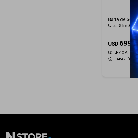
Barra de Son
Ultra Slim S80
subwoofer Bla
699
USD
ENVÍO A TODO 
GARANTÍA: 1 