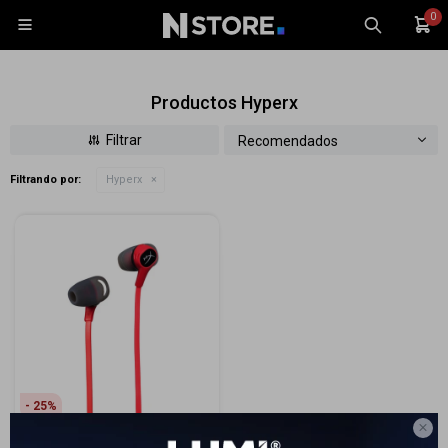
0

Productos Hyperx
Recomendados
Filtrando por:
Hyperx
Celulares
Tablets
Tecnología
Wearables
Accesorios
TV y Audio
Monitores
25
Gaming

Auriculares HyperX Cloud