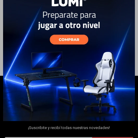
Earbuds
Electrodomésticos
79
USD
59
USD
53
USD
ENVÍO A TODO EL PAÍS
Hogar
Movilidad
Marcas
NEWSLETTER
¡Suscribite y recibí todas nuestras novedades!