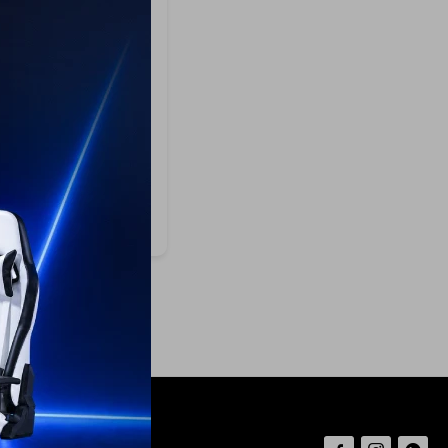
na Samsung
copica 60CM
1030IS
49
289
USD
260
O GRATIS
ÍO A TODO EL PAÍS
ANTÍA: 1 AÑO