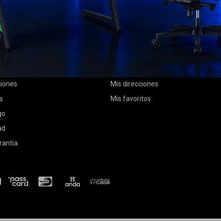
MI CUENTA
Mi cuenta
 compra
Mis compras
ciones
Mis direcciones
s
Mis favoritos
go
ad
rantía