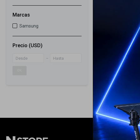
21
Campana Sam
Marcas
Temporizador
Samsung
559
USD
439
USD
Precio
(USD)
ENVIO GRATIS
ENVÍO A TODO 
GARANTÍA: 1 
OK