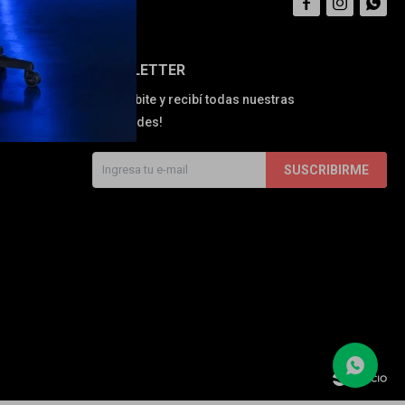



NEWSLETTER
¡Suscribite y recibí todas nuestras
novedades!
SUSCRIBIRME