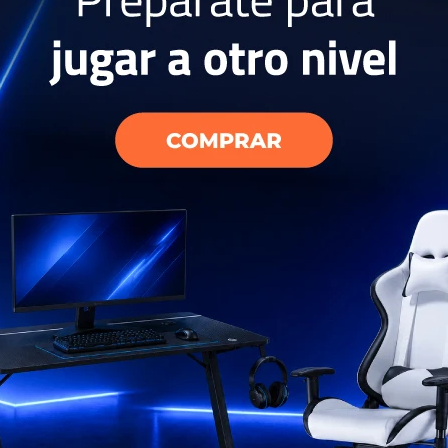
16
17
sung con
Campana Samsung 90CM
Campa
NK36M5070BS
Teles
NK24M
599
3
USD
USD
499
USD
USD
USD
395
USD
449
ENVIO GRATIS
ENVI
EL PAÍS
ENVÍO A TODO EL PAÍS
ENV
AÑO
GARANTÍA: 1 AÑO
GAR