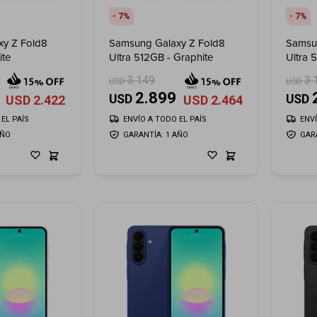
7
7
y Z Fold8
Samsung Galaxy Z Fold8
Samsu
ite
Ultra 512GB - Graphite
Ultra 
3.149
3.
USD
USD
2.899
USD
USD
USD
2.422
USD
2.464
EL PAÍS
ENVÍO A TODO EL PAÍS
ENV
AÑO
GARANTÍA: 1 AÑO
GAR