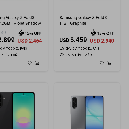
ng Galaxy Z Fold8
Samsung Galaxy Z Fold8
512GB - Violet Shadow
1TB - Graphite
149
2.899
3.459
USD
USD
2.464
USD
2.940
ÍO A TODO EL PAÍS
ENVÍO A TODO EL PAÍS
ANTÍA: 1 AÑO
GARANTÍA: 1 AÑO