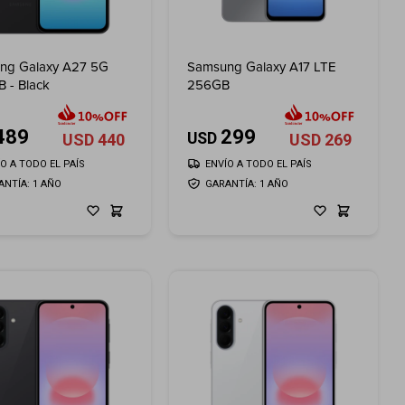
ng Galaxy A27 5G
Samsung Galaxy A17 LTE
 - Black
256GB
489
299
USD
USD
440
USD
269
ÍO A TODO EL PAÍS
ENVÍO A TODO EL PAÍS
ANTÍA: 1 AÑO
GARANTÍA: 1 AÑO