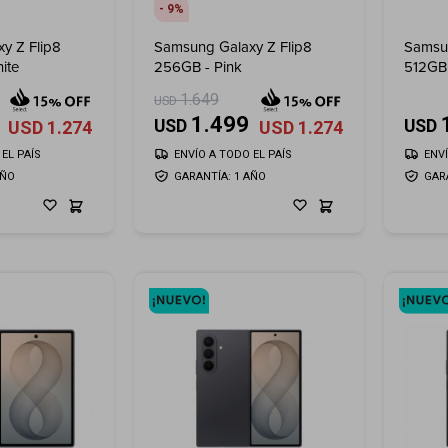
9
y Z Flip8
Samsung Galaxy Z Flip8
Samsun
ite
256GB - Pink
512GB 
1.649
USD
1.499
USD
USD
USD
1.274
USD
1.274
EL PAÍS
ENVÍO A TODO EL PAÍS
ENV
AÑO
GARANTÍA: 1 AÑO
GAR