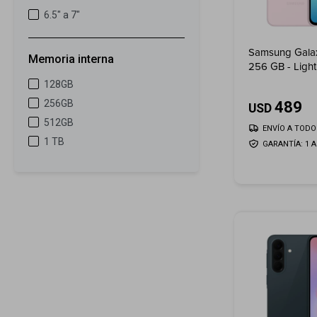
6.5" a 7"
Samsung Gala
Memoria interna
256 GB - Light
128GB
256GB
489
USD
512GB
ENVÍO A TODO 
1 TB
GARANTÍA: 1 