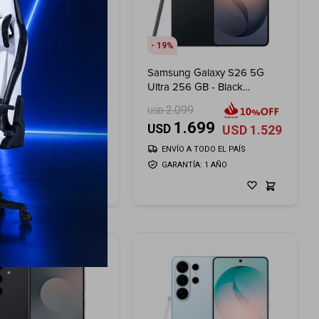
19
ng Galaxy A57 256
Samsung Galaxy S26 5G
k Blue - Violet
Ultra 256 GB - Black
Shadow
99
2.099
USD
659
1.699
USD
USD
593
USD
1.529
ÍO A TODO EL PAÍS
ENVÍO A TODO EL PAÍS
ANTÍA: 1 AÑO
GARANTÍA: 1 AÑO