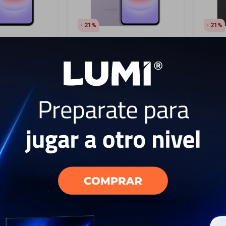
21
21
xy A37 256
Samsung Galaxy A37 256
Samsu
en
GB - Violet
GB - G
699
6
USD
USD
549
USD
USD
USD
494
USD
494
EL PAÍS
ENVÍO A TODO EL PAÍS
ENV
AÑO
GARANTÍA: 1 AÑO
GAR