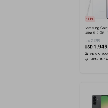
18
Samsung Gala
Ultra 512 GB 
2.399
USD
1.949
USD
ENVÍO A TODO 
GARANTÍA: 1 