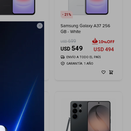
21
ng Galaxy A37 256
Samsung Galaxy A37 256

ray
GB - White
99
699
USD
549
549
USD
USD
494
USD
494
ÍO A TODO EL PAÍS
ENVÍO A TODO EL PAÍS
ANTÍA: 1 AÑO
GARANTÍA: 1 AÑO