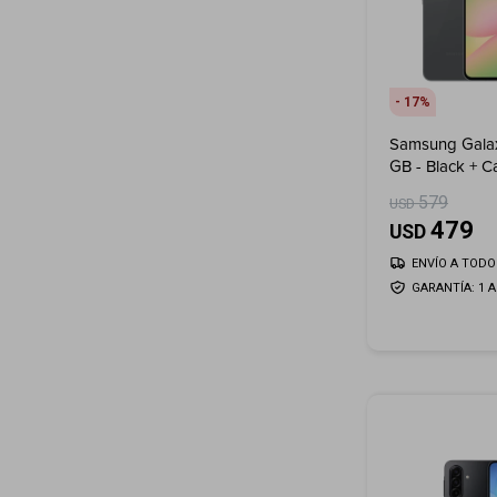
17
Samsung Gala
GB - Black + C
Regalo!
579
USD
479
USD
ENVÍO A TODO 
GARANTÍA: 1 