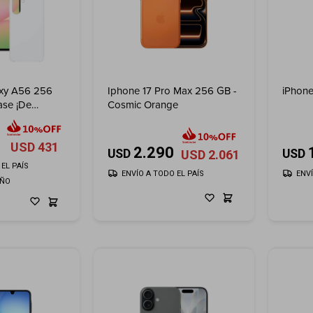
xy A56 256
Iphone 17 Pro Max 256 GB -
iPhone
ase ¡De
Cosmic Orange
USD
431
2.290
USD
USD
USD
2.061
EL PAÍS
ENVÍO A TODO EL PAÍS
ENV
AÑO