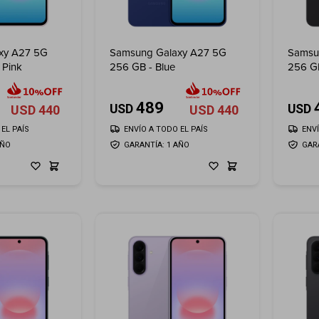
xy A27 5G
Samsung Galaxy A27 5G
Samsu
 Pink
256 GB - Blue
256 GB
489
USD
USD
USD
440
USD
440
EL PAÍS
ENVÍO A TODO EL PAÍS
ENV
AÑO
GARANTÍA: 1 AÑO
GAR