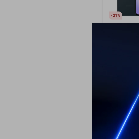
21
Samsung Gala
GB - Dark Gre
699
USD
549
USD
ENVÍO A TODO 
GARANTÍA: 1 