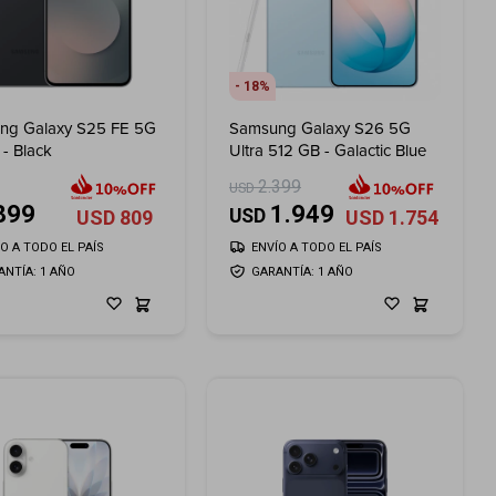
18
ng Galaxy S25 FE 5G
Samsung Galaxy S26 5G
- Black
Ultra 512 GB - Galactic Blue
2.399
USD
899
1.949
USD
USD
809
USD
1.754
ÍO A TODO EL PAÍS
ENVÍO A TODO EL PAÍS
ANTÍA: 1 AÑO
GARANTÍA: 1 AÑO