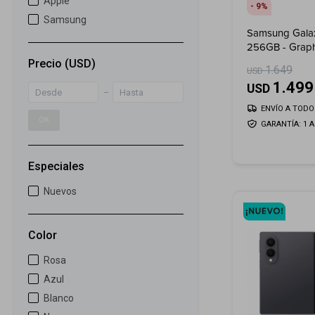
Apple
9
Samsung
Samsung Galax
256GB - Graph
Precio
(USD)
1.649
USD
1.499
USD
ENVÍO A TODO 
OK
GARANTÍA: 1 
Especiales
Nuevos
Color
Rosa
Azul
Blanco