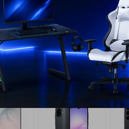
17
17
xy A57 256
Samsung Galaxy A57 256
Samsu
 Dark Blue
GB Dark Blue - Light Blue
GB Dar
799
7
USD
USD
659
USD
USD
USD
593
USD
593
EL PAÍS
ENVÍO A TODO EL PAÍS
ENV
AÑO
GARANTÍA: 1 AÑO
GAR