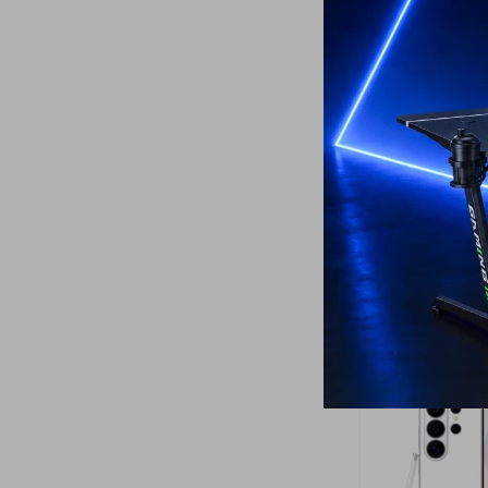
17
Samsung Gala
GB Dark Blue -
799
USD
659
USD
ENVÍO A TODO 
GARANTÍA: 1 