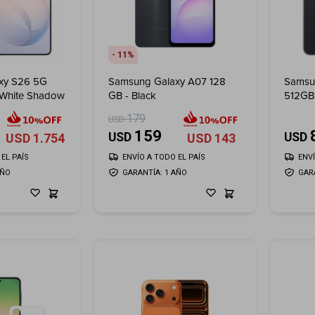
11
xy S26 5G
Samsung Galaxy A07 128
Samsu
- White Shadow
GB - Black
512GB 
179
USD
159
USD
USD
USD
1.754
USD
143
EL PAÍS
ENVÍO A TODO EL PAÍS
ENV
AÑO
GARANTÍA: 1 AÑO
GAR