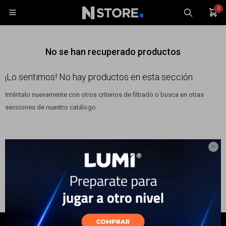
0

No se han recuperado productos
¡Lo sentimos! No hay productos en esta sección.
Inténtalo nuevamente con otros criterios de filtrado o busca en otras
Celulares
secciones de nuestro catálogo.
Tablets
Tecnología
Filtrando por:
Aire libre
Wearables

Accesorios
TV y Audio
Monitores
Gaming