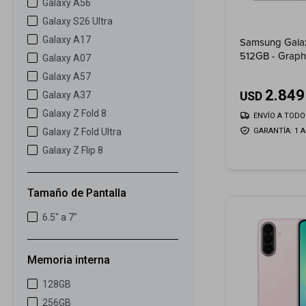
Galaxy A56
Galaxy S26 Ultra
Galaxy A17
Samsung Galax
512GB - Graph
Galaxy A07
Galaxy A57
2.849
USD
Galaxy A37
Galaxy Z Fold 8
ENVÍO A TODO 
GARANTÍA: 1 
Galaxy Z Fold Ultra
Galaxy Z Flip 8
Tamaño de Pantalla
6.5" a 7"
Memoria interna
128GB
256GB