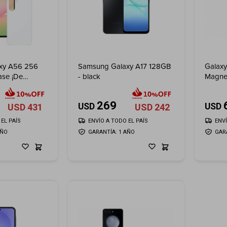
xy A56 256
Samsung Galaxy A17 128GB
Galaxy
ase ¡De
- black
Magne
269
USD
USD
USD
431
USD
242
EL PAÍS
ENVÍO A TODO EL PAÍS
ENV
AÑO
GARANTÍA: 1 AÑO
GAR