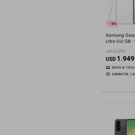
18
Samsung Gala
Ultra 512 GB 
2.399
USD
1.949
USD
ENVÍO A TODO 
GARANTÍA: 1 