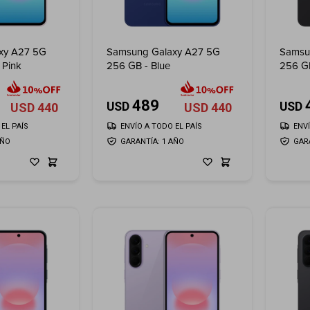
xy A27 5G
Samsung Galaxy A27 5G
Samsu
 Pink
256 GB - Blue
256 GB
489
USD
USD
USD
440
USD
440
EL PAÍS
ENVÍO A TODO EL PAÍS
ENV
AÑO
GARANTÍA: 1 AÑO
GAR