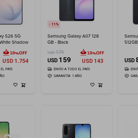
11
xy S26 5G
Samsung Galaxy A07 128
Samsu
- White Shadow
GB - Black
512GB 
179
USD
159
USD
USD
USD
1.754
USD
143
EL PAÍS
ENVÍO A TODO EL PAÍS
ENV
AÑO
GARANTÍA: 1 AÑO
GAR