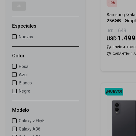
9
OK
Samsung Galax
256GB - Graph
Especiales
1.649
USD
1.499
Nuevos
USD
ENVÍO A TODO 
GARANTÍA: 1 
Color
Rosa
Azul
Blanco
Negro
Modelo
Galaxy z Flip5
Galaxy A36