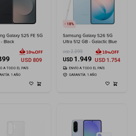
18
ng Galaxy S25 FE 5G
Samsung Galaxy S26 5G
- Black
Ultra 512 GB - Galactic Blue
2.399
USD
899
1.949
USD
USD
809
USD
1.754
ÍO A TODO EL PAÍS
ENVÍO A TODO EL PAÍS
ANTÍA: 1 AÑO
GARANTÍA: 1 AÑO