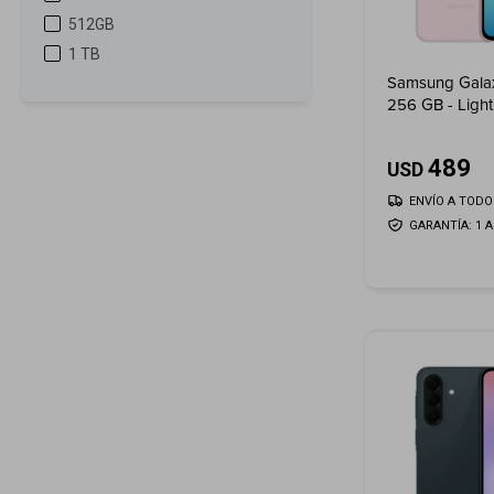
512GB
1 TB
Samsung Gala
256 GB - Light
489
USD
ENVÍO A TODO 
GARANTÍA: 1 