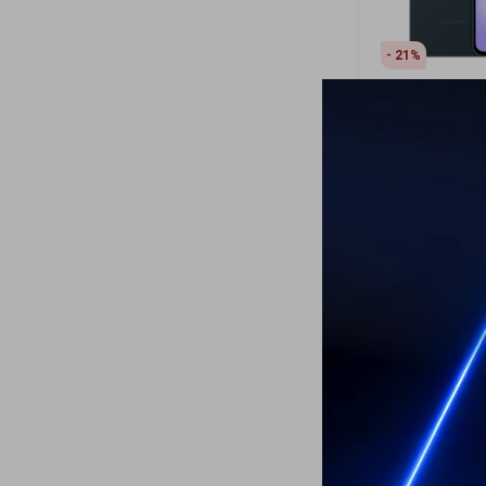
21
Samsung Gala
GB - Dark Gre
699
USD
549
USD
ENVÍO A TODO 
GARANTÍA: 1 