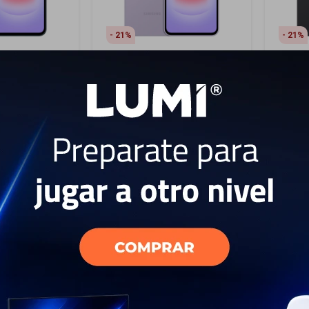
21
21
xy A37 256
Samsung Galaxy A37 256
Samsu
en
GB - Violet
GB - G
699
6
USD
USD
549
USD
USD
USD
494
USD
494
EL PAÍS
ENVÍO A TODO EL PAÍS
ENV
AÑO
GARANTÍA: 1 AÑO
GAR