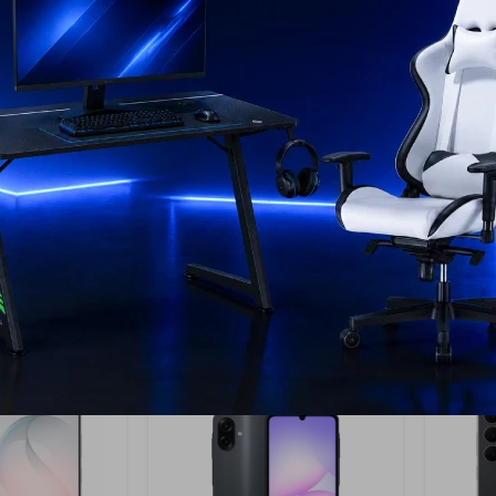
17
17
xy A57 256
Samsung Galaxy A57 256
Samsu
 Dark Blue
GB Dark Blue - Light Blue
GB Dar
799
7
USD
USD
659
USD
USD
USD
593
USD
593
EL PAÍS
ENVÍO A TODO EL PAÍS
ENV
AÑO
GARANTÍA: 1 AÑO
GAR