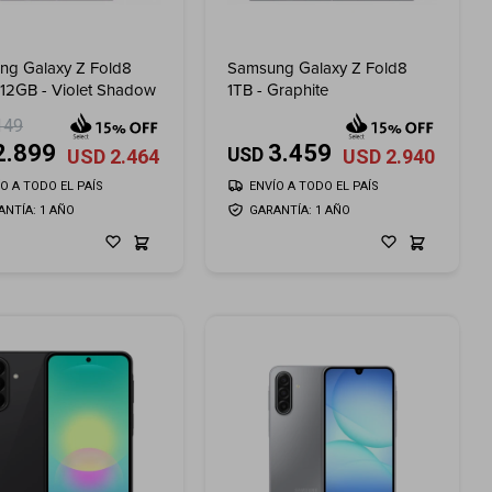
ng Galaxy Z Fold8
Samsung Galaxy Z Fold8
512GB - Violet Shadow
1TB - Graphite
149
2.899
3.459
USD
USD
2.464
USD
2.940
ÍO A TODO EL PAÍS
ENVÍO A TODO EL PAÍS
ANTÍA: 1 AÑO
GARANTÍA: 1 AÑO