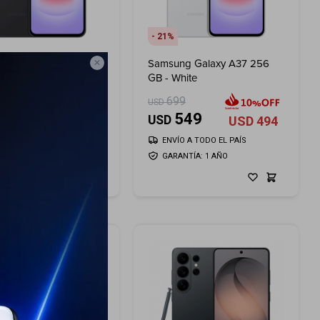
21
ng Galaxy A37 256
Samsung Galaxy A37 256

ray
GB - White
99
699
USD
549
549
USD
USD
494
USD
494
ÍO A TODO EL PAÍS
ENVÍO A TODO EL PAÍS
ANTÍA: 1 AÑO
GARANTÍA: 1 AÑO