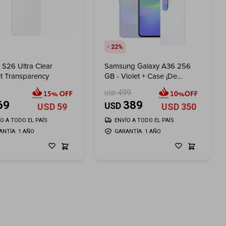
22
 S26 Ultra Clear
Samsung Galaxy A36 256
t Transparency
GB - Violet + Case ¡De
Regalo!
499
USD
69
389
USD
USD
59
USD
350
ÍO A TODO EL PAÍS
ENVÍO A TODO EL PAÍS
ANTÍA: 1 AÑO
GARANTÍA: 1 AÑO