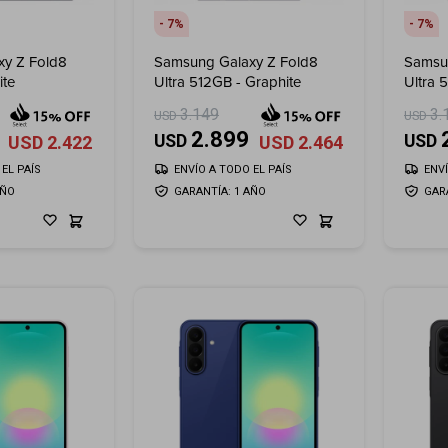
7
7
y Z Fold8
Samsung Galaxy Z Fold8
Samsu
ite
Ultra 512GB - Graphite
Ultra 
3.149
3.
USD
USD
2.899
USD
USD
USD
2.422
USD
2.464
EL PAÍS
ENVÍO A TODO EL PAÍS
ENV
AÑO
GARANTÍA: 1 AÑO
GAR