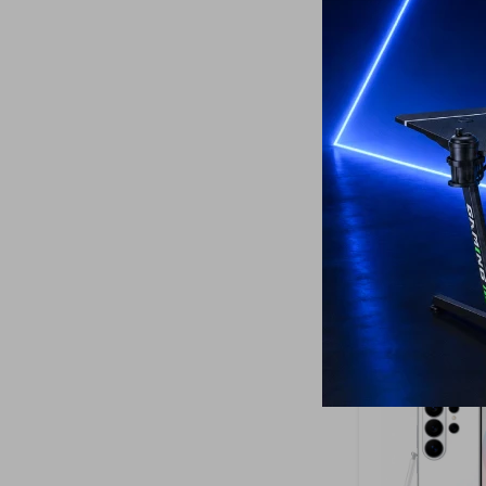
17
Samsung Gala
GB Dark Blue -
799
USD
659
USD
ENVÍO A TODO 
GARANTÍA: 1 