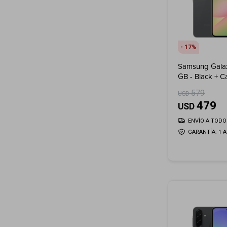
17
Samsung Gala
GB - Black + C
Regalo!
579
USD
479
USD
ENVÍO A TODO 
GARANTÍA: 1 