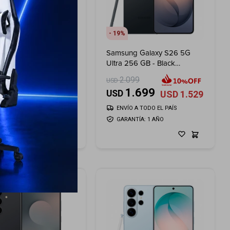
19
ng Galaxy A57 256
Samsung Galaxy S26 5G
k Blue - Violet
Ultra 256 GB - Black
Shadow
99
2.099
USD
659
1.699
USD
USD
593
USD
1.529
ÍO A TODO EL PAÍS
ENVÍO A TODO EL PAÍS
ANTÍA: 1 AÑO
GARANTÍA: 1 AÑO