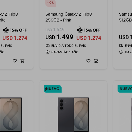
9
y Z Flip8
Samsung Galaxy Z Flip8
Samsun
ite
256GB - Pink
512GB 
1.649
USD
1.499
USD
USD
USD
1.274
USD
1.274
EL PAÍS
ENVÍO A TODO EL PAÍS
ENV
AÑO
GARANTÍA: 1 AÑO
GAR