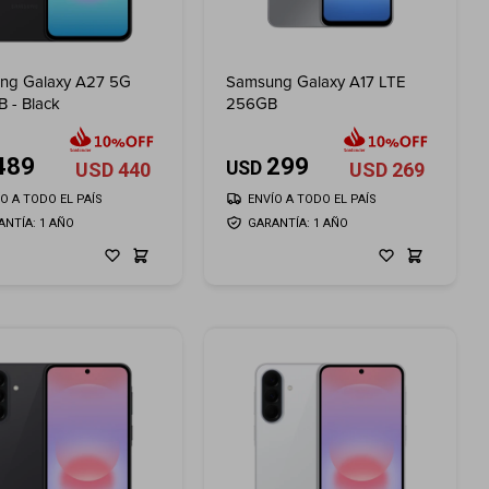
ng Galaxy A27 5G
Samsung Galaxy A17 LTE
 - Black
256GB
489
299
USD
USD
440
USD
269
ÍO A TODO EL PAÍS
ENVÍO A TODO EL PAÍS
ANTÍA: 1 AÑO
GARANTÍA: 1 AÑO