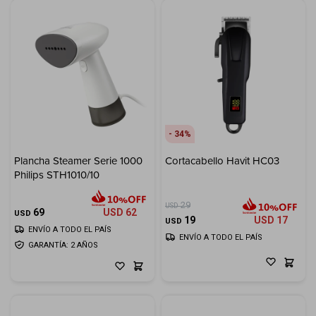
34
Plancha Steamer Serie 1000
Cortacabello Havit HC03
Philips STH1010/10
29
USD
69
USD
62
USD
19
USD
17
USD
ENVÍO A TODO EL PAÍS
ENVÍO A TODO EL PAÍS
GARANTÍA: 2 AÑOS