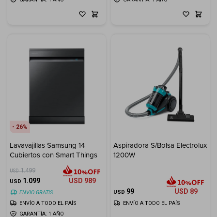
26
Lavavajillas Samsung 14
Aspiradora S/Bolsa Electrolux
Cubiertos con Smart Things
1200W
1.499
USD
1.099
USD
989
USD
99
USD
89
USD
ENVIO GRATIS
ENVÍO A TODO EL PAÍS
ENVÍO A TODO EL PAÍS
GARANTÍA: 1 AÑO