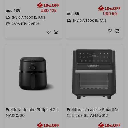
139
USD
125
USD
55
USD
50
USD
ENVÍO A TODO EL PAÍS
ENVÍO A TODO EL PAÍS
GARANTÍA: 2 AÑOS
Freidora de aire Philips 4.2 L
Freidora sin aceite Smartlife
NA120/00
12-Litros SL-AFDG012