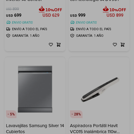
899
USD
699
USD
629
999
USD
899
USD
USD
ENVIO GRATIS
ENVIO GRATIS
ENVÍO A TODO EL PAÍS
ENVÍO A TODO EL PAÍS
GARANTÍA: 1 AÑO
GARANTÍA: 1 AÑO
5
28
Lavavajillas Samsung Silver 14
Aspiradora Portátil Havit
Cubiertos
VC015 Inalámbrica 110w