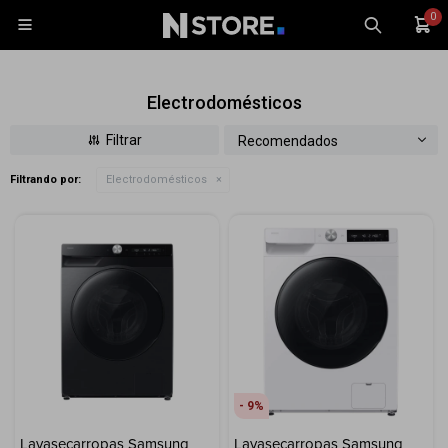
0

Electrodomésticos
Recomendados
Filtrando por:
Electrodomésticos
Celulares
Tablets
Tecnología
Wearables
Accesorios
TV y Audio
Monitores
9
Gaming
Lavasecarropas Samsung
Lavasecarropas Samsung