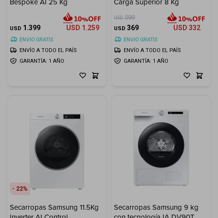
Bespoke AI 25 Kg
Carga Superior 8 Kg
599
USD
1.399
USD
1.259
369
USD
332
USD
USD
ENVIO GRATIS
ENVIO GRATIS
ENVÍO A TODO EL PAÍS
ENVÍO A TODO EL PAÍS
GARANTÍA: 1 AÑO
GARANTÍA: 1 AÑO
22
Secarropas Samsung 11.5Kg
Secarropas Samsung 9 kg
Inverter AI Control
con tecnología IA DV90T