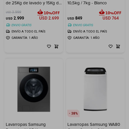
de 25Kg de lavado y 15Kg de
10,5kg / 7kg - Blanco
Cuenta
secado
3.999
USD
2.999
USD
2.699
849
USD
764
USD
USD
ENVIO GRATIS
ENVIO GRATIS
ENVÍO A TODO EL PAÍS
ENVÍO A TODO EL PAÍS
F&Q
GARANTÍA: 1 AÑO
GARANTÍA: 1 AÑO
Tiendas
38
Lavarropas Samsung
Lavarropas Samsung WA80