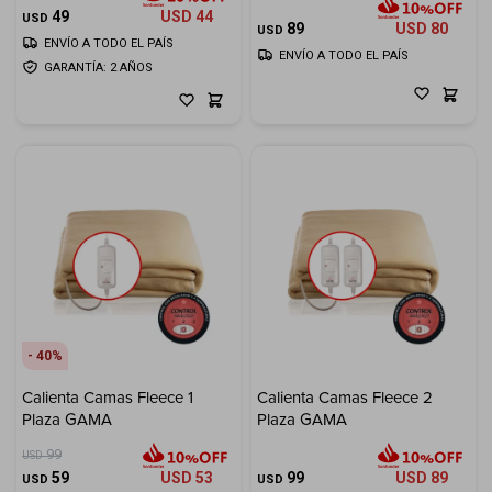
49
USD
44
USD
89
USD
80
USD
ENVÍO A TODO EL PAÍS
ENVÍO A TODO EL PAÍS
GARANTÍA: 2 AÑOS
40
Calienta Camas Fleece 1
Calienta Camas Fleece 2
Plaza GAMA
Plaza GAMA
99
USD
59
USD
53
99
USD
89
USD
USD