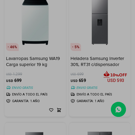
46
5
Lavarropas Samsung WA19
Heladera Samsung Inverter
Carga superior 19 kg
301L RT31 c/dispensador
1.299
699
USD
USD
699
659
USD
593
USD
USD
ENVIO GRATIS
ENVIO GRATIS
ENVÍO A TODO EL PAÍS
ENVÍO A TODO EL PAÍS
GARANTÍA: 1 AÑO
GARANTÍA: 1 AÑO
(0/4)