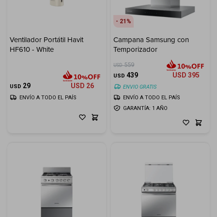
21
Ventilador Portátil Havit
Campana Samsung con
HF610 - White
Temporizador
559
USD
439
USD
395
USD
29
USD
26
USD
ENVIO GRATIS
ENVÍO A TODO EL PAÍS
ENVÍO A TODO EL PAÍS
GARANTÍA: 1 AÑO