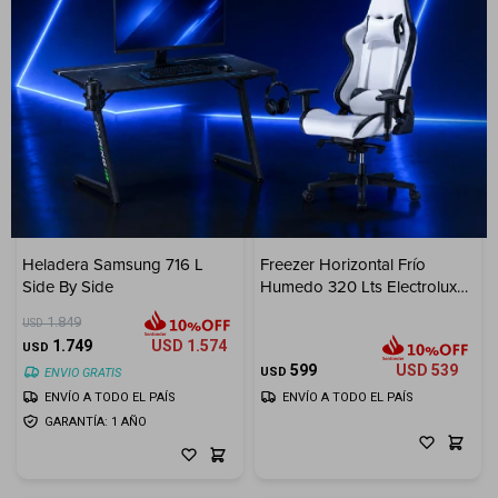
5
Heladera Samsung 716 L
Freezer Horizontal Frío
Side By Side
Humedo 320 Lts Electrolux
Inverter
1.849
USD
1.749
USD
1.574
USD
599
USD
539
USD
ENVIO GRATIS
ENVÍO A TODO EL PAÍS
ENVÍO A TODO EL PAÍS
GARANTÍA: 1 AÑO