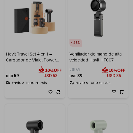
43
Havit Travel Set 4 en 1 –
Ventilador de mano de alta
Cargador de Viaje, Power
velocidad Havit HF607
Bank, Cable USB-C y
69
USD
Ventilador Portátil
59
USD
53
39
USD
35
USD
USD
ENVÍO A TODO EL PAÍS
ENVÍO A TODO EL PAÍS