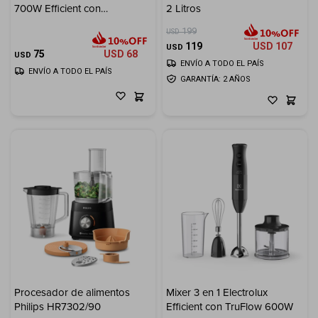
700W Efficient con
2 Litros
Tecnologia TruFlow™
199
USD
119
USD
107
USD
75
USD
68
USD
ENVÍO A TODO EL PAÍS
ENVÍO A TODO EL PAÍS
GARANTÍA: 2 AÑOS
Procesador de alimentos
Mixer 3 en 1 Electrolux
Philips HR7302/90
Efficient con TruFlow 600W