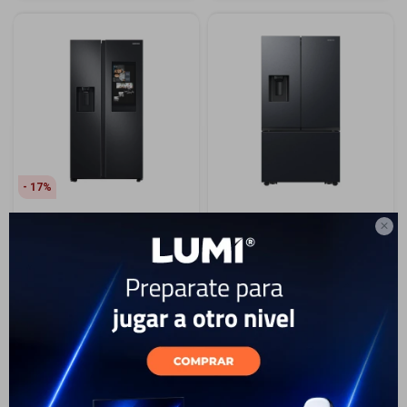
17
Heladera Side by Side de
Heladera Samsung 766L

585 L Family Hub
French Door (RF32)
3.399
USD
2.799
USD
2.519
2.799
USD
2.519
USD
USD
ENVIO GRATIS
ENVIO GRATIS
ENVÍO A TODO EL PAÍS
ENVÍO A TODO EL PAÍS
GARANTÍA: 1 AÑO
GARANTÍA: 1 AÑO