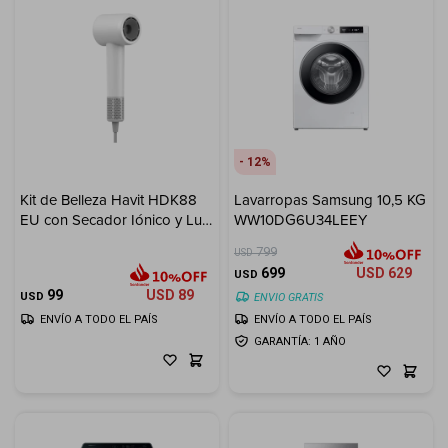
12
Kit de Belleza Havit HDK88
Lavarropas Samsung 10,5 KG
EU con Secador Iónico y Luz
WW10DG6U34LEEY
LED
799
USD
699
USD
629
USD
99
USD
89
USD
ENVIO GRATIS
ENVÍO A TODO EL PAÍS
ENVÍO A TODO EL PAÍS
GARANTÍA: 1 AÑO