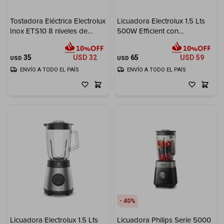
Tostadora Eléctrica Electrolux
Licuadora Electrolux 1.5 Lts
Inox ETS10 8 niveles de
500W Efficient con
tostado
Tecnologia TruFlow™
35
USD
32
65
USD
59
USD
USD
ENVÍO A TODO EL PAÍS
ENVÍO A TODO EL PAÍS
40
Licuadora Electrolux 1.5 Lts
Licuadora Philips Serie 5000