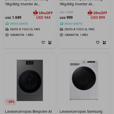
11Kg/6Kg Inverter AI
11Kg/6Kg Inverter AI
Ecobubble - Inox
Ecobubble - White
Electrodomésticos
1.099
USD
1.049
USD
944
999
USD
899
USD
USD
ENVIO GRATIS
ENVIO GRATIS
ENVÍO A TODO EL PAÍS
ENVÍO A TODO EL PAÍS
GARANTÍA: 1 AÑO
GARANTÍA: 1 AÑO
Hogar
Movilidad
Marcas
25
Lavasecarropas Bespoke AI
Lavasecarropas Samsung