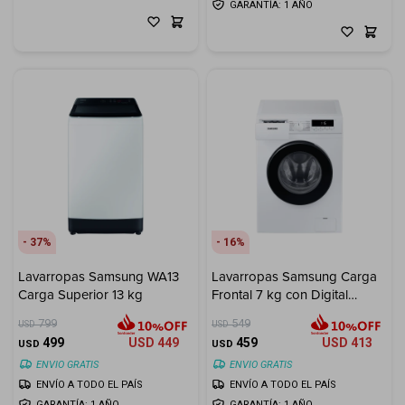
GARANTÍA: 1 AÑO
37
16
Lavarropas Samsung WA13
Lavarropas Samsung Carga
Carga Superior 13 kg
Frontal 7 kg con Digital
Inverter
799
549
USD
USD
499
USD
449
459
USD
413
USD
USD
ENVIO GRATIS
ENVIO GRATIS
ENVÍO A TODO EL PAÍS
ENVÍO A TODO EL PAÍS
GARANTÍA: 1 AÑO
GARANTÍA: 1 AÑO