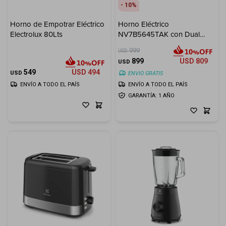
10
Horno de Empotrar Eléctrico
Horno Eléctrico
Electrolux 80Lts
NV7B5645TAK con Dual
Cook y Air Fry 76 L
999
USD
899
USD
809
USD
549
USD
494
USD
ENVIO GRATIS
ENVÍO A TODO EL PAÍS
ENVÍO A TODO EL PAÍS
GARANTÍA: 1 AÑO