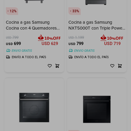
12
33
Cocina a gas Samsung
Cocina a gas Samsung
Cocina con 4 Quemadores
NXT5000T con Triple Power
con Quemador Rápido -
Burner 5 hornallas
799
1.199
USD
USD
Silver
699
USD
629
799
USD
719
USD
USD
ENVIO GRATIS
ENVIO GRATIS
ENVÍO A TODO EL PAÍS
ENVÍO A TODO EL PAÍS