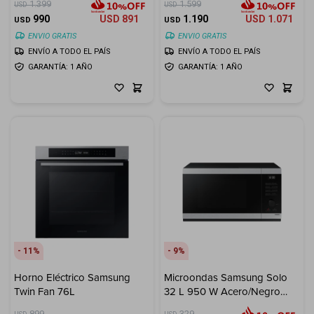
1.399
1.599
USD
USD
990
USD
891
1.190
USD
1.071
USD
USD
ENVIO GRATIS
ENVIO GRATIS
ENVÍO A TODO EL PAÍS
ENVÍO A TODO EL PAÍS
GARANTÍA: 1 AÑO
GARANTÍA: 1 AÑO
11
9
Horno Eléctrico Samsung
Microondas Samsung Solo
Twin Fan 76L
32 L 950 W Acero/Negro
Power Defrost
899
329