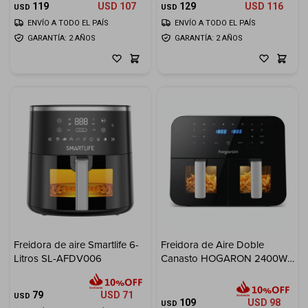
119
USD
107
129
USD
116
USD
USD
ENVÍO A TODO EL PAÍS
ENVÍO A TODO EL PAÍS
GARANTÍA: 2 AÑOS
GARANTÍA: 2 AÑOS
Freidora de aire Smartlife 6-
Freidora de Aire Doble
Litros SL-AFDV006
Canasto HOGARON 2400W
Capacidad 9L
79
USD
71
USD
109
USD
98
USD