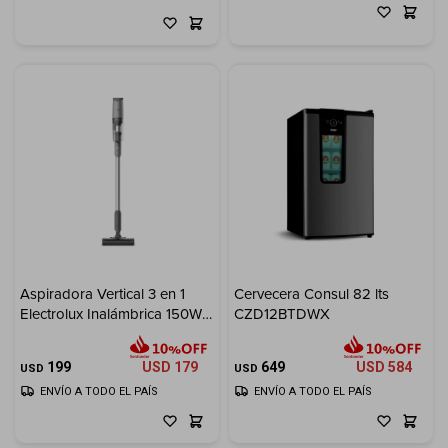
Aspiradora Vertical 3 en 1
Cervecera Consul 82 lts
Electrolux Inalámbrica 150W
CZD12BTDWX
300ml
199
USD
179
649
USD
584
USD
USD
ENVÍO A TODO EL PAÍS
ENVÍO A TODO EL PAÍS