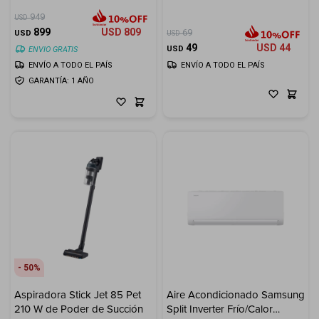
7000pa
949
USD
899
USD
809
69
USD
USD
49
USD
44
USD
ENVIO GRATIS
ENVÍO A TODO EL PAÍS
ENVÍO A TODO EL PAÍS
GARANTÍA: 1 AÑO
50
Aspiradora Stick Jet 85 Pet
Aire Acondicionado Samsung
210 W de Poder de Succión
Split Inverter Frío/Calor