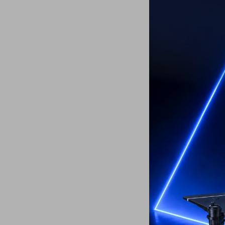
Afeitadora Phi
119
USD
ENVÍO A TODO 
GARANTÍA: 2 