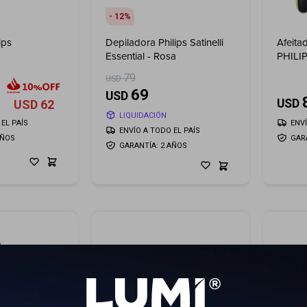
12
ips
Depiladora Philips Satinelli
Afeita
Essential - Rosa
PHILI
QP272
79
USD
69
USD
USD
USD
62
LIQUIDACIÓN
EL PAÍS
ENV
ENVÍO A TODO EL PAÍS
AÑOS
GAR
GARANTÍA: 2 AÑOS