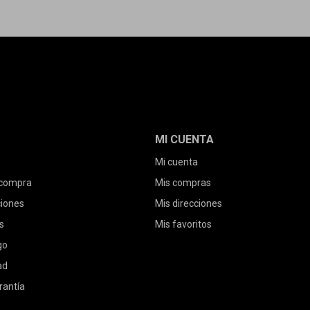
MI CUENTA
Mi cuenta
 compra
Mis compras
ciones
Mis direcciones
s
Mis favoritos
go
ad
rantía