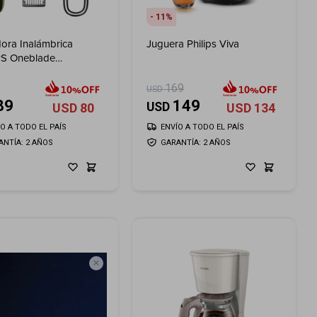
11
dora Inalámbrica
Juguera Philips Viva
PS Oneblade
4/10
169
USD
89
149
USD
USD
80
USD
134
ÍO A TODO EL PAÍS
ENVÍO A TODO EL PAÍS
ANTÍA: 2 AÑOS
GARANTÍA: 2 AÑOS
