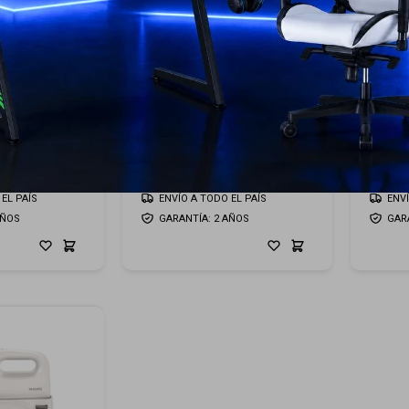
ps Daily
Batidora Philips Planetaria
Exprim
239
USD
USD
USD
50
USD
215
EL PAÍS
ENVÍO A TODO EL PAÍS
ENV
AÑOS
GARANTÍA: 2 AÑOS
GAR