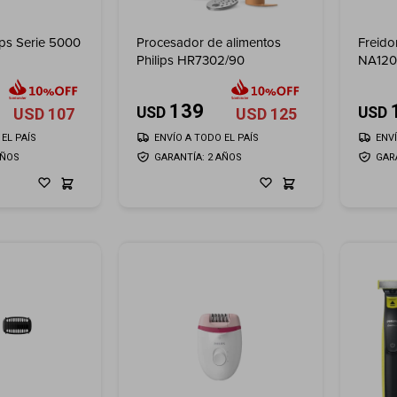
ips Serie 5000
Procesador de alimentos
Freidor
Philips HR7302/90
NA120
139
USD
USD
USD
107
USD
125
EL PAÍS
ENVÍO A TODO EL PAÍS
ENV
AÑOS
GARANTÍA: 2 AÑOS
GAR