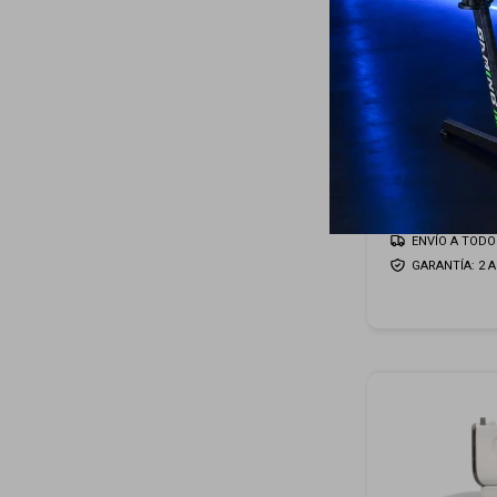
6
Licuadora Phili
59
USD
55
USD
ENVÍO A TODO 
GARANTÍA: 2 