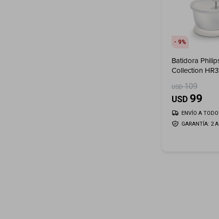
9
Batidora Philip
Collection HR
109
USD
99
USD
ENVÍO A TODO 
GARANTÍA: 2 