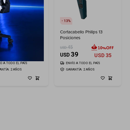
13
idor Philips 500ML
Cortacabello Philips 13
Posiciones
45
USD
45
39
USD
USD
41
USD
35
ÍO A TODO EL PAÍS
ENVÍO A TODO EL PAÍS
ANTÍA: 2 AÑOS
GARANTÍA: 2 AÑOS