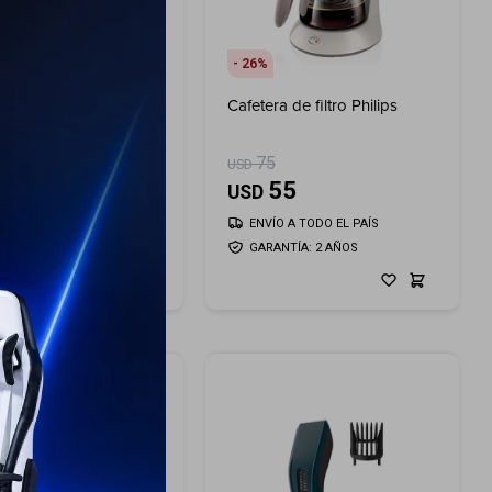
26
léctrica Philips 1.7lts
Cafetera de filtro Philips
75
USD
55
69
USD
USD
62
ENVÍO A TODO EL PAÍS
ÍO A TODO EL PAÍS
GARANTÍA: 2 AÑOS
ANTÍA: 2 AÑOS