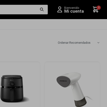
0
Recomendados