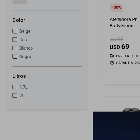
30
Afeitadora Phil
Color
BodyGroom
Beige
99
USD
Gris
69
USD
Blanco
Negro
ENVÍO A TODO 
GARANTÍA: 2 
Litros
1.7L
2L