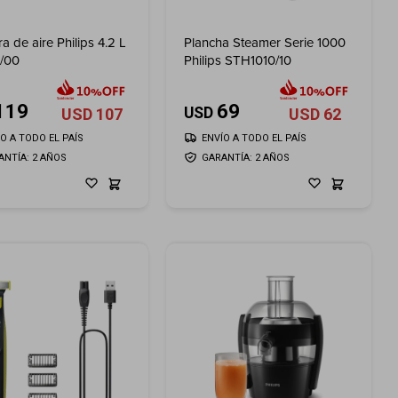
a de aire Philips 4.2 L
Plancha Steamer Serie 1000
/00
Philips STH1010/10
119
69
USD
USD
107
USD
62
ÍO A TODO EL PAÍS
ENVÍO A TODO EL PAÍS
ANTÍA: 2 AÑOS
GARANTÍA: 2 AÑOS