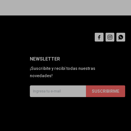



NEWSLETTER
¡Suscribite y recibí todas nuestras
novedades!
SUSCRIBIRME