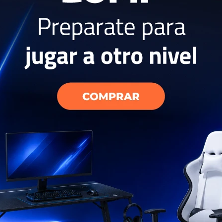
lips Serie 3000
Quita Pelusas Philips
Jarra E
25
USD
USD
USD
101
USD
23
EL PAÍS
ENVÍO A TODO EL PAÍS
ENV
AÑOS
GARANTÍA: 2 AÑOS
GAR