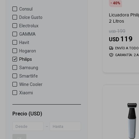
40
Consul
Licuadora Phil
Dolce Gusto
2 Litros
Electrolux
199
USD
GAMMA
119
USD
Havit
ENVÍO A TODO 
Hogaron
GARANTÍA: 2 
Philips
Samsung
Smartlife
Wine Cooler
Xiaomi
Precio
(USD)
OK