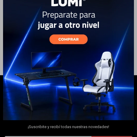
Electrodomésticos
389
USD
331
USD
ENVÍO A TODO EL PAÍS
Hogar
Movilidad
Marcas
NEWSLETTER
¡Suscribite y recibí todas nuestras novedades!