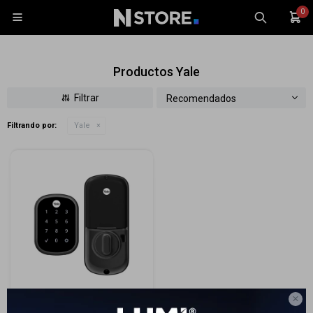
0

Productos Yale
Recomendados
Filtrando por:
Yale
Celulares
Tablets
Tecnología
Wearables
Accesorios
TV y Audio
Monitores
Gaming

Cerrojo digital Yale YRD-256