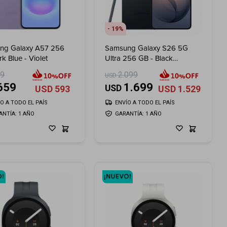
19
ng Galaxy A57 256
Samsung Galaxy S26 5G
k Blue - Violet
Ultra 256 GB - Black
Shadow
99
2.099
USD
659
1.699
USD
USD
593
USD
1.529
ÍO A TODO EL PAÍS
ENVÍO A TODO EL PAÍS
ANTÍA: 1 AÑO
GARANTÍA: 1 AÑO