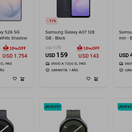
11
xy S26 5G
Samsung Galaxy A07 128
Samsu
- White Shadow
GB - Black
mm - B
179
USD
159
USD
USD
USD
1.754
USD
143
EL PAÍS
ENVÍO A TODO EL PAÍS
ENV
AÑO
GARANTÍA: 1 AÑO
GAR