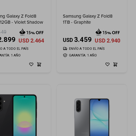
ng Galaxy Z Fold8
Samsung Galaxy Z Fold8
512GB - Violet Shadow
1TB - Graphite
149
2.899
3.459
USD
USD
2.464
USD
2.940
ÍO A TODO EL PAÍS
ENVÍO A TODO EL PAÍS
ANTÍA: 1 AÑO
GARANTÍA: 1 AÑO