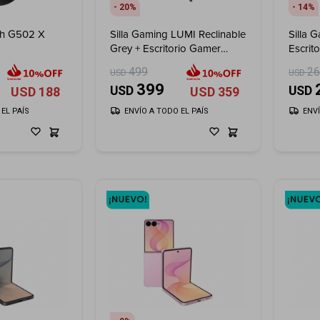
20
14
ch G502 X
Silla Gaming LUMI Reclinable
Silla 
Grey + Escritorio Gamer
Escrit
LUMI GMD16-3 con Luz RGB
499
2
USD
USD
399
USD
USD
USD
188
USD
359
EL PAÍS
ENVÍO A TODO EL PAÍS
ENV