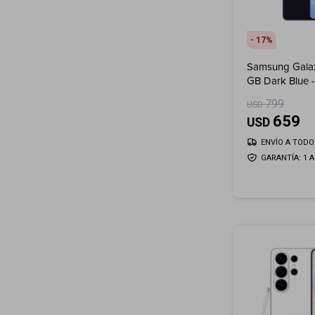
17
Samsung Gala
GB Dark Blue -
799
USD
659
USD
ENVÍO A TODO 
GARANTÍA: 1 