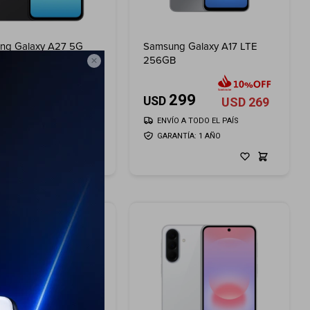
ng Galaxy A27 5G
Samsung Galaxy A17 LTE
 - Black
256GB

489
299
USD
USD
440
USD
269
ÍO A TODO EL PAÍS
ENVÍO A TODO EL PAÍS
ANTÍA: 1 AÑO
GARANTÍA: 1 AÑO