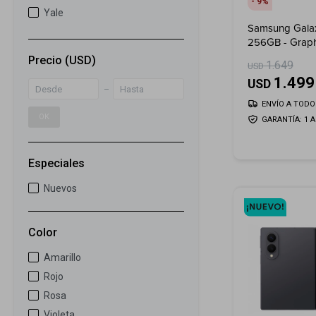
9
Yale
Samsung Galax
256GB - Graph
Precio
(USD)
1.649
USD
1.499
USD
ENVÍO A TODO 
OK
GARANTÍA: 1 
Especiales
Nuevos
Color
Amarillo
Rojo
Rosa
Violeta