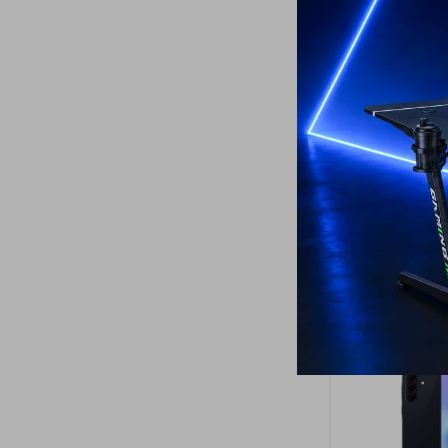
21
Samsung Gala
GB - Dark Gre
699
USD
549
USD
ENVÍO A TODO 
GARANTÍA: 1 