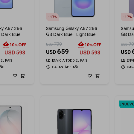
17
17
xy A57 256
Samsung Galaxy A57 256
Samsu
 Dark Blue
GB Dark Blue - Light Blue
GB Dar
799
7
USD
USD
659
USD
USD
USD
593
USD
593
EL PAÍS
ENVÍO A TODO EL PAÍS
ENV
AÑO
GARANTÍA: 1 AÑO
GAR