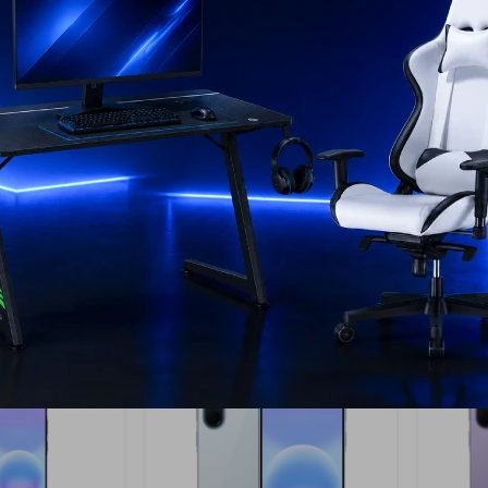
21
21
xy A37 256
Samsung Galaxy A37 256
Samsu
en
GB - Violet
GB - G
699
6
USD
USD
549
USD
USD
USD
494
USD
494
EL PAÍS
ENVÍO A TODO EL PAÍS
ENV
AÑO
GARANTÍA: 1 AÑO
GAR