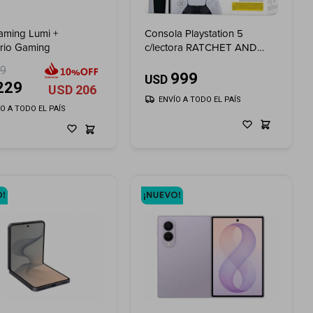
Gaming Lumi +
Consola Playstation 5
orio Gaming
c/lectora RATCHET AND
CLANK
69
999
USD
229
USD
206
ENVÍO A TODO EL PAÍS
ÍO A TODO EL PAÍS