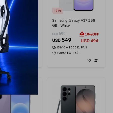
21
ng Galaxy A37 256
Samsung Galaxy A37 256
ray
GB - White
99
699
USD
549
549
USD
USD
494
USD
494
ÍO A TODO EL PAÍS
ENVÍO A TODO EL PAÍS
ANTÍA: 1 AÑO
GARANTÍA: 1 AÑO