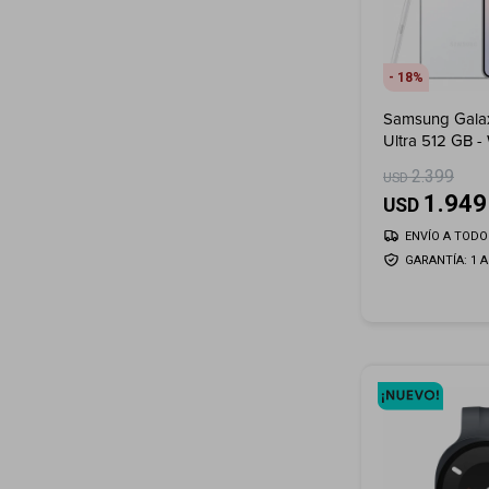
18
Samsung Gala
Ultra 512 GB 
2.399
USD
1.949
USD
ENVÍO A TODO 
GARANTÍA: 1 