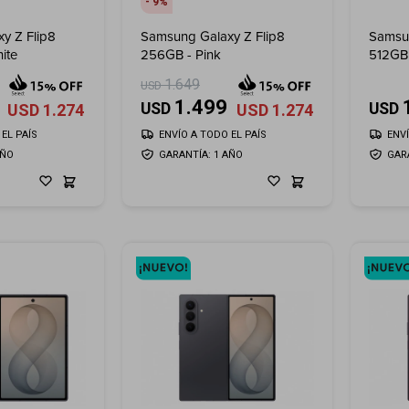
9
y Z Flip8
Samsung Galaxy Z Flip8
Samsun
ite
256GB - Pink
512GB 
1.649
USD
1.499
USD
USD
USD
1.274
USD
1.274
EL PAÍS
ENVÍO A TODO EL PAÍS
ENV
AÑO
GARANTÍA: 1 AÑO
GAR