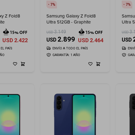
7
7
y Z Fold8
Samsung Galaxy Z Fold8
Samsu
ite
Ultra 512GB - Graphite
Ultra 
3.149
3.
USD
USD
2.899
USD
USD
USD
2.422
USD
2.464
EL PAÍS
ENVÍO A TODO EL PAÍS
ENV
AÑO
GARANTÍA: 1 AÑO
GAR