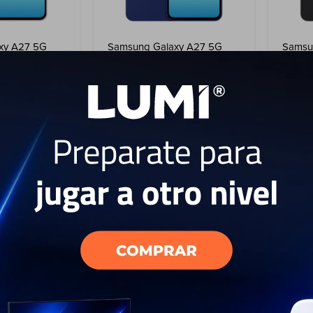
xy A27 5G
Samsung Galaxy A27 5G
Samsu
 Pink
256 GB - Blue
256 GB
489
USD
USD
USD
440
USD
440
EL PAÍS
ENVÍO A TODO EL PAÍS
ENV
AÑO
GARANTÍA: 1 AÑO
GAR