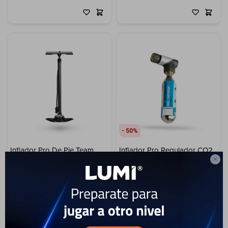
50
Inflador Pro De Pie Team
Inflador Pro Regulador CO2

40
USD
109
USD
93
20
USD
17
USD
USD
ENVÍO A TODO EL PAÍS
ENVÍO A TODO EL PAÍS