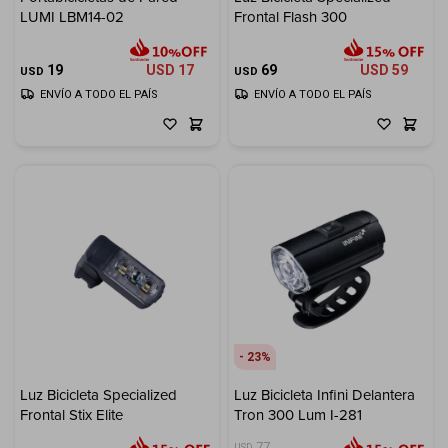
LUMI LBM14-02
Frontal Flash 300
Electrodomésticos
19
USD
17
69
USD
59
USD
USD
ENVÍO A TODO EL PAÍS
ENVÍO A TODO EL PAÍS
Hogar
Movilidad
23
Marcas
Luz Bicicleta Specialized
Luz Bicicleta Infini Delantera
Frontal Stix Elite
Tron 300 Lum I-281
77
USD