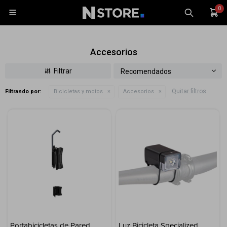
0

Accesorios
Recomendados
Quitar filtros
Filtrando por:
Bicicletas y motos
Accesorios
Celulares
Tablets
Tecnología
Wearables
Accesorios
TV y Audio
Monitores
Gaming
Portabicicletas de Pared
Luz Bicicleta Specialized