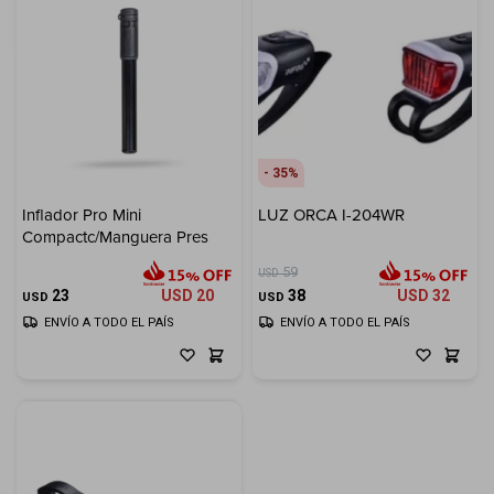
35
Inflador Pro Mini
LUZ ORCA I-204WR
Compactc/Manguera Pres
59
USD
23
USD
20
38
USD
32
USD
USD
ENVÍO A TODO EL PAÍS
ENVÍO A TODO EL PAÍS