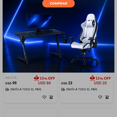
13
Luz Bicicleta Infini Delantera
Bolso Pro Bajo Asiento Mini
Lava 500 264P
Negro
115
USD
99
USD
84
23
USD
20
USD
USD
ENVÍO A TODO EL PAÍS
ENVÍO A TODO EL PAÍS