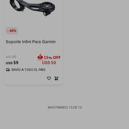
40
Soporte Infini Para Garmin
99
USD
59
USD
50
USD
ENVÍO A TODO EL PAÍS
MOSTRANDO
13
DE
13