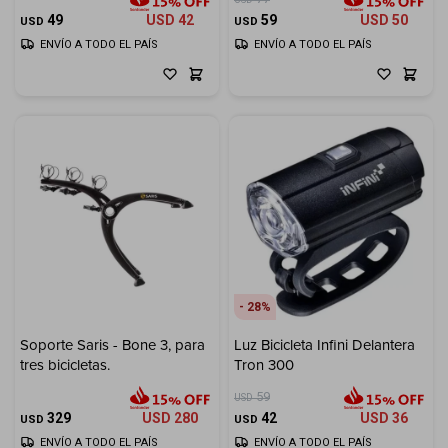
Cuenta
49
USD
42
59
USD
50
USD
USD
ENVÍO A TODO EL PAÍS
ENVÍO A TODO EL PAÍS
F&Q
Tiendas
28
Soporte Saris - Bone 3, para
Luz Bicicleta Infini Delantera
tres bicicletas.
Tron 300
59
USD
329
USD
280
42
USD
36
USD
USD
ENVÍO A TODO EL PAÍS
ENVÍO A TODO EL PAÍS