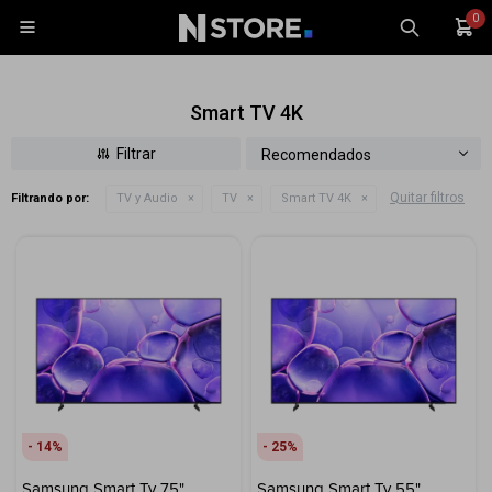
0

Smart TV 4K
Recomendados
Quitar filtros
Filtrando por:
TV y Audio
TV
Smart TV 4K
Celulares
Tablets
Tecnología
Wearables
Accesorios
TV y Audio
Monitores
14
25
Gaming
Samsung Smart Tv 75"
Samsung Smart Tv 55"