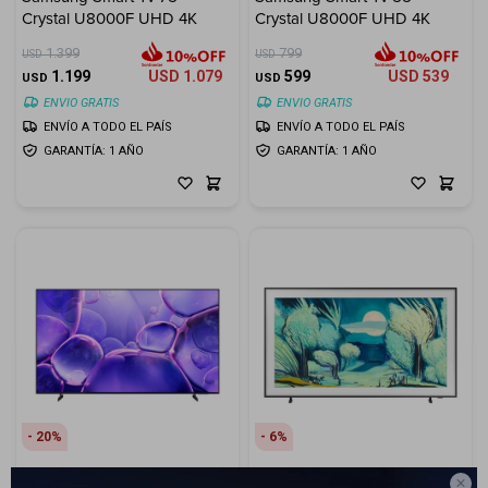
Crystal U8000F UHD 4K
Crystal U8000F UHD 4K
Electrodomésticos
1.399
799
USD
USD
1.199
USD
1.079
599
USD
539
USD
USD
ENVIO GRATIS
ENVIO GRATIS
ENVÍO A TODO EL PAÍS
ENVÍO A TODO EL PAÍS
GARANTÍA: 1 AÑO
GARANTÍA: 1 AÑO
Hogar
Movilidad
Marcas
20
6
Samsung Smart Tv 43"
Smart TV QN55LS03FAThe
