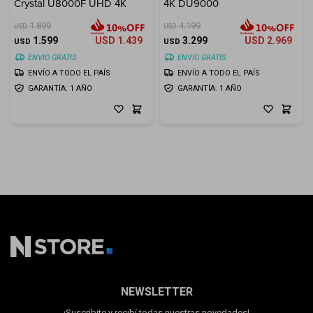
Crystal U8000F UHD 4K
4K DU9000
1.899
4.199
USD
USD
1.599
USD
1.439
3.299
USD
2.969
USD
USD
ENVIO GRATIS
ENVIO GRATIS
ENVÍO A TODO EL PAÍS
ENVÍO A TODO EL PAÍS
GARANTÍA: 1 AÑO
GARANTÍA: 1 AÑO
NEWSLETTER
¡Suscribite y recibí todas nuestras novedades!