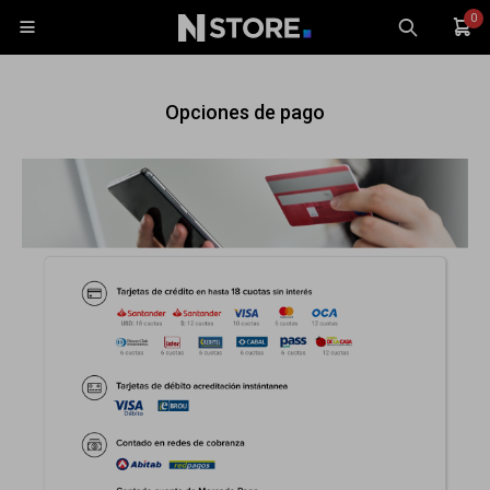
0

Opciones de pago
Celulares
Tablets
Tecnología
Wearables
Accesorios
TV y Audio
Monitores
Gaming