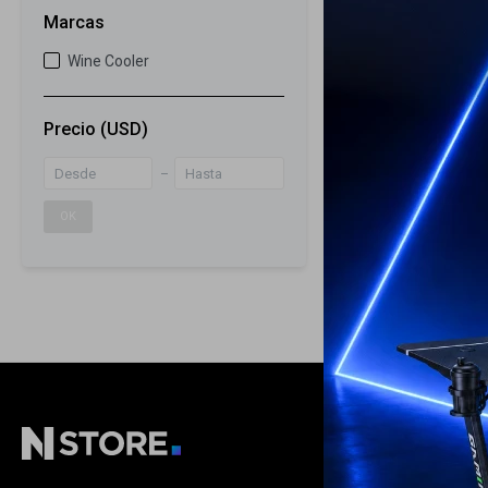
29
Marcas
Wine Cooler S
Wine Cooler
990
USD
Precio
(USD)
699
USD
ENVÍO A TODO 
OK