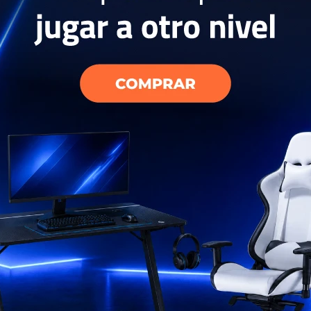
25
25
W 66 Botellas
Wine Cooler SW 38 Botellas
Enfria
Inox/
799
3
USD
USD
599
USD
USD
USD
629
USD
539
EL PAÍS
ENVÍO A TODO EL PAÍS
ENV