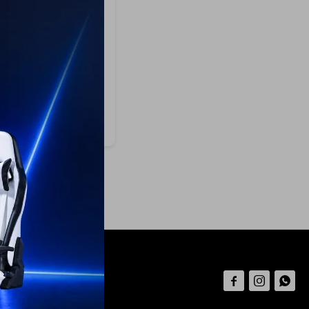
dora De Vinos -
Negra
99
299
USD
269
ÍO A TODO EL PAÍS


