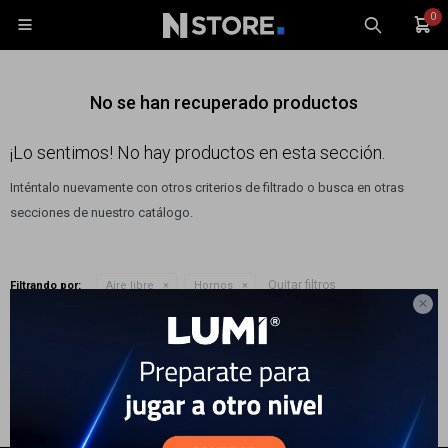
0

No se han recuperado productos
¡Lo sentimos! No hay productos en esta sección.
Inténtalo nuevamente con otros criterios de filtrado o busca en otras
Celulares
secciones de nuestro catálogo.
Tablets
Tecnología
Quitar filtros
Filtrando por:
Aire libre
Hornos
Wearables

Te recomendamos quitar:
Aire libre
Accesorios
TV y Audio
Monitores
Gaming