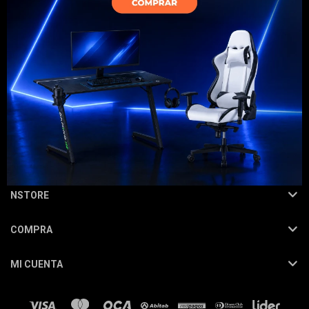
Electrodomésticos
NEWSLETTER
Hogar
¡Suscribite y recibí todas nuestras novedades!
SUSCRIBIRME
Movilidad
NSTORE
COMPRA
Marcas
MI CUENTA