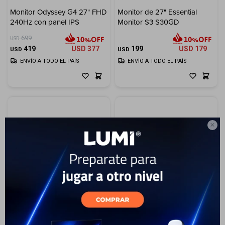
Monitor Odyssey G4 27" FHD
Monitor de 27" Essential
240Hz con panel IPS
Monitor S3 S30GD
699
USD
419
USD
377
199
USD
179
USD
USD
ENVÍO A TODO EL PAÍS
ENVÍO A TODO EL PAÍS

14
25
Samsung Smart Tv 75"
Samsung Smart Tv 55"
Crystal U8000F UHD 4K
Crystal U8000F UHD 4K