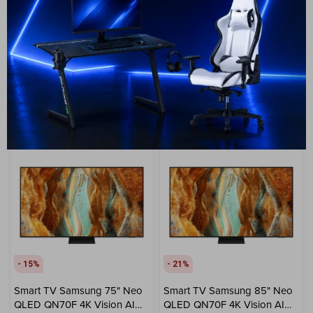
1.399
799
USD
USD
1.199
USD
1.079
599
USD
539
USD
USD
ENVIO GRATIS
ENVIO GRATIS
ENVÍO A TODO EL PAÍS
ENVÍO A TODO EL PAÍS
GARANTÍA: 1 AÑO
GARANTÍA: 1 AÑO
15
21
Smart TV Samsung 75" Neo
Smart TV Samsung 85" Neo
QLED QN70F 4K Vision AI
QLED QN70F 4K Vision AI