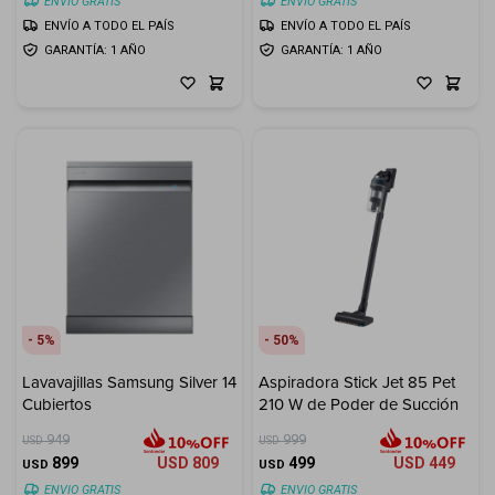
ENVIO GRATIS
ENVIO GRATIS
ENVÍO A TODO EL PAÍS
ENVÍO A TODO EL PAÍS
GARANTÍA: 1 AÑO
GARANTÍA: 1 AÑO
5
50
Lavavajillas Samsung Silver 14
Aspiradora Stick Jet 85 Pet
Cubiertos
210 W de Poder de Succión
949
999
USD
USD
899
USD
809
499
USD
449
USD
USD
ENVIO GRATIS
ENVIO GRATIS