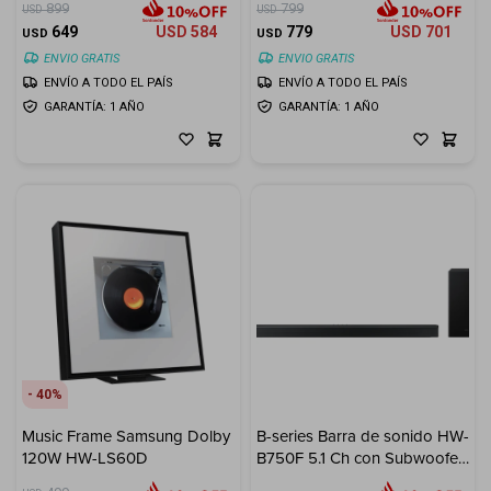
899
799
USD
USD
32"-100" ¡De Regalo!
649
USD
584
779
USD
701
USD
USD
ENVIO GRATIS
ENVIO GRATIS
ENVÍO A TODO EL PAÍS
ENVÍO A TODO EL PAÍS
GARANTÍA: 1 AÑO
GARANTÍA: 1 AÑO
40
Music Frame Samsung Dolby
B-series Barra de sonido HW-
120W HW-LS60D
B750F 5.1 Ch con Subwoofer
(2025)