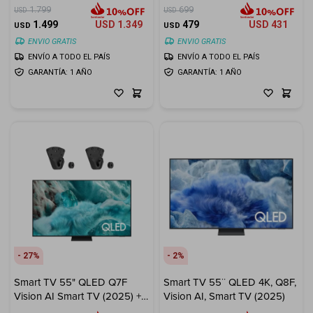
Soporte de Pared LUMI
1.799
699
USD
USD
32"-100" ¡De Regalo!
1.499
USD
1.349
479
USD
431
USD
USD
ENVIO GRATIS
ENVIO GRATIS
ENVÍO A TODO EL PAÍS
ENVÍO A TODO EL PAÍS
GARANTÍA: 1 AÑO
GARANTÍA: 1 AÑO
27
2
Smart TV 55" QLED Q7F
Smart TV 55¨ QLED 4K, Q8F,
Vision AI Smart TV (2025) +
Vision AI, Smart TV (2025)
Soporte de Pared LUMI