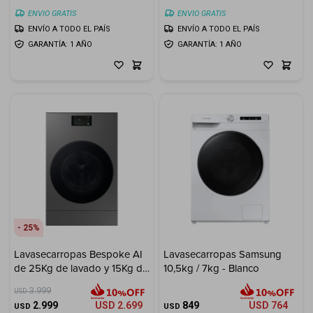
ENVIO GRATIS
ENVIO GRATIS
ENVÍO A TODO EL PAÍS
ENVÍO A TODO EL PAÍS
GARANTÍA: 1 AÑO
GARANTÍA: 1 AÑO
25
Lavasecarropas Bespoke AI
Lavasecarropas Samsung
de 25Kg de lavado y 15Kg de
10,5kg / 7kg - Blanco
secado
3.999
USD
2.999
USD
2.699
849
USD
764
USD
USD