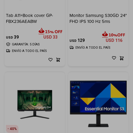
Tab A11+Book cover GP-
Monitor Samsung S30GD 24"
FBX236AEABW
FHD IPS 100 Hz 5ms
39
USD
33
USD
129
USD
116
USD
GARANTÍA: 5 DÍAS
ENVÍO A TODO EL PAÍS
ENVÍO A TODO EL PAÍS
40