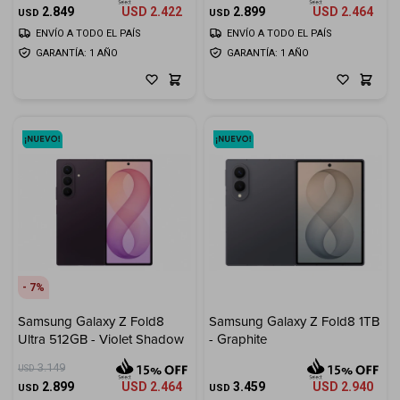
2.849
USD
2.422
2.899
USD
2.464
USD
USD
ENVÍO A TODO EL PAÍS
ENVÍO A TODO EL PAÍS
GARANTÍA: 1 AÑO
GARANTÍA: 1 AÑO
7
Samsung Galaxy Z Fold8
Samsung Galaxy Z Fold8 1TB
Ultra 512GB - Violet Shadow
- Graphite
3.149
USD
2.899
USD
2.464
3.459
USD
2.940
USD
USD