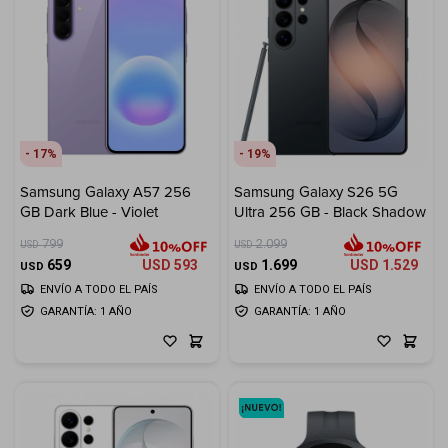
17
19
Samsung Galaxy A57 256
Samsung Galaxy S26 5G
GB Dark Blue - Violet
Ultra 256 GB - Black Shadow
799
2.099
USD
USD
659
USD
593
1.699
USD
1.529
USD
USD
ENVÍO A TODO EL PAÍS
ENVÍO A TODO EL PAÍS
GARANTÍA: 1 AÑO
GARANTÍA: 1 AÑO