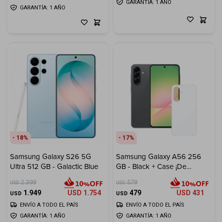
GARANTÍA: 1 AÑO
GARANTÍA: 1 AÑO
18
17
Samsung Galaxy S26 5G
Samsung Galaxy A56 256
Ultra 512 GB - Galactic Blue
GB - Black + Case ¡De
Regalo!
2.399
579
USD
USD
1.949
USD
1.754
479
USD
431
USD
USD
ENVÍO A TODO EL PAÍS
ENVÍO A TODO EL PAÍS
GARANTÍA: 1 AÑO
GARANTÍA: 1 AÑO