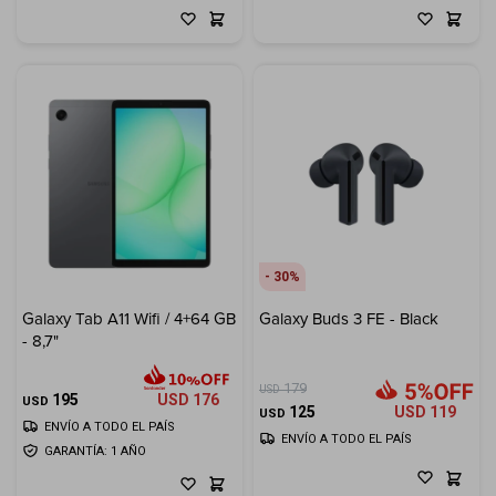
30
Galaxy Tab A11 Wifi / 4+64 GB
Galaxy Buds 3 FE - Black
- 8,7"
179
USD
195
USD
176
USD
125
USD
119
USD
ENVÍO A TODO EL PAÍS
ENVÍO A TODO EL PAÍS
GARANTÍA: 1 AÑO