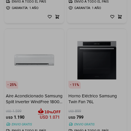
ENVÍO A TODO EL PAÍS
ENVÍO A TODO EL PAÍS
GARANTÍA: 1 AÑO
GARANTÍA: 1 AÑO
25
11
Aire Acondicionado Samsung
Horno Eléctrico Samsung
Split Inverter WindFree 18000
Twin Fan 76L
BTU
1.599
899
USD
USD
1.190
USD
1.071
799
USD
USD
ENVIO GRATIS
ENVIO GRATIS
ENVÍO A TODO EL PAÍS
ENVÍO A TODO EL PAÍS