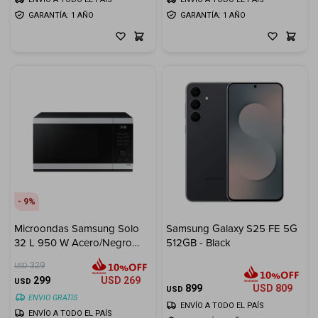
GARANTÍA: 1 AÑO
GARANTÍA: 1 AÑO
9
Microondas Samsung Solo
Samsung Galaxy S25 FE 5G
32 L 950 W Acero/Negro
512GB - Black
Power Defrost
329
USD
299
USD
269
USD
899
USD
809
USD
ENVIO GRATIS
ENVÍO A TODO EL PAÍS
ENVÍO A TODO EL PAÍS