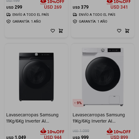
499
USD
299
USD
269
379
USD
341
USD
USD
ENVÍO A TODO EL PAÍS
ENVÍO A TODO EL PAÍS
GARANTÍA: 1 AÑO
GARANTÍA: 1 AÑO
9
Lavasecarropas Samsung
Lavasecarropas Samsung
11Kg/6Kg Inverter AI
11Kg/6Kg Inverter AI
Ecobubble - Inox
Ecobubble - White
1.099
USD
1.049
USD
944
999
USD
899
USD
USD