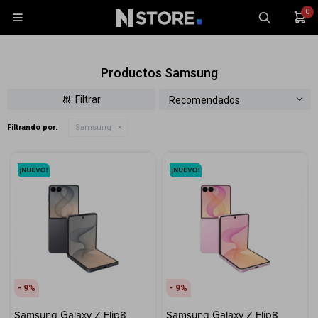
0

Productos Samsung
Recomendados
Filtrando por:
Samsung
Celulares
Tablets
Tecnología
Wearables
Accesorios
TV y Audio
Monitores
9
9
Gaming
Samsung Galaxy Z Flip8
Samsung Galaxy Z Flip8