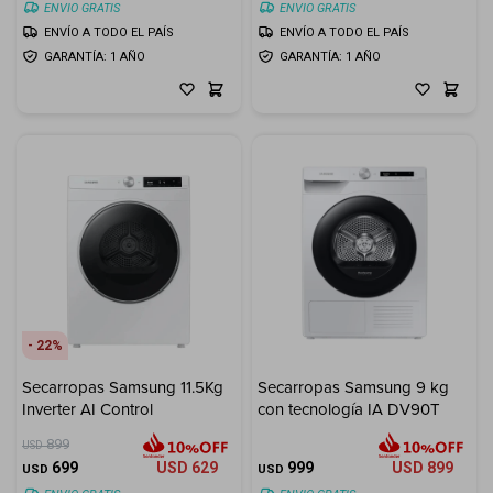
ENVIO GRATIS
ENVIO GRATIS
ENVÍO A TODO EL PAÍS
ENVÍO A TODO EL PAÍS
GARANTÍA: 1 AÑO
GARANTÍA: 1 AÑO
22
Secarropas Samsung 11.5Kg
Secarropas Samsung 9 kg
Inverter AI Control
con tecnología IA DV90T
899
USD
699
USD
629
999
USD
899
USD
USD