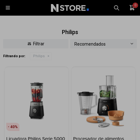
0

Philips
Recomendados
Filtrando por:
Philips
Celulares
Tablets
Tecnología
Wearables
Accesorios
TV y Audio
Monitores
40
Gaming
Licuadora Philips Serie 5000
Procesador de alimentos