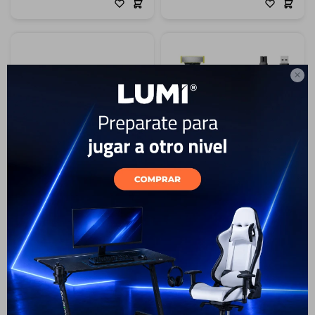

12
Depiladora Philips Satinelli
Afeitadora Inalámbrica
Essential - Rosa
PHILIPS Oneblade
QP2724/10
79
USD
69
USD
89
USD
80
USD
LIQUIDACIÓN
ENVÍO A TODO EL PAÍS
ENVÍO A TODO EL PAÍS
GARANTÍA: 2 AÑOS
GARANTÍA: 2 AÑOS