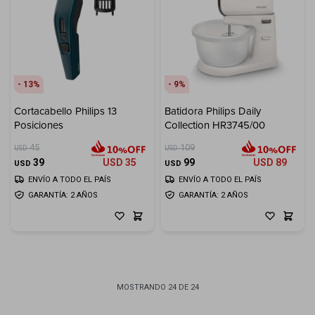
13
9
Cortacabello Philips 13
Batidora Philips Daily
Posiciones
Collection HR3745/00
45
109
USD
USD
39
USD
35
99
USD
89
USD
USD
ENVÍO A TODO EL PAÍS
ENVÍO A TODO EL PAÍS
GARANTÍA: 2 AÑOS
GARANTÍA: 2 AÑOS
MOSTRANDO
24
DE
24