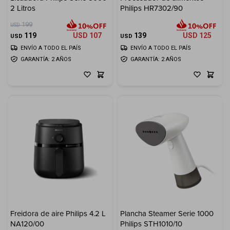
2 Litros
Philips HR7302/90
Electrodomésticos
199
USD
119
USD
107
139
USD
125
USD
USD
ENVÍO A TODO EL PAÍS
ENVÍO A TODO EL PAÍS
GARANTÍA: 2 AÑOS
GARANTÍA: 2 AÑOS
Hogar
Movilidad
Marcas
Freidora de aire Philips 4.2 L
Plancha Steamer Serie 1000
NA120/00
Philips STH1010/10