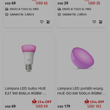
69
USD
62
29
USD
25
USD
USD
ENVÍO A TODO EL PAÍS
ENVÍO A TODO EL PAÍS
GARANTÍA: 2 AÑOS
GARANTÍA: 2 AÑOS
Lámpara LED bulbo HUE
Lámpara LED portátil recarg.
E27 9W 806Lm RGBW -
HUE GO 6W 500Lm RGBW -
L27424
L27432
69
USD
59
179
USD
152
USD
USD