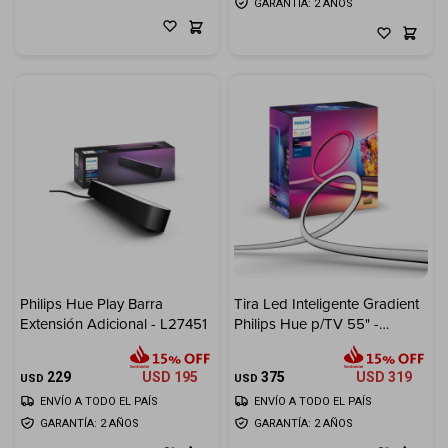
GARANTÍA: 2 AÑOS
Philips Hue Play Barra
Tira Led Inteligente Gradient
Extensión Adicional - L27451
Philips Hue p/TV 55" -
L27453
229
USD
195
375
USD
319
USD
USD
ENVÍO A TODO EL PAÍS
ENVÍO A TODO EL PAÍS
GARANTÍA: 2 AÑOS
GARANTÍA: 2 AÑOS