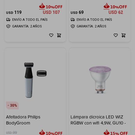
Cuenta
119
USD
107
69
USD
62
USD
USD
ENVÍO A TODO EL PAÍS
ENVÍO A TODO EL PAÍS
GARANTÍA: 2 AÑOS
GARANTÍA: 2 AÑOS
F&Q
Tiendas
30
Afeitadora Philips
Lámpara dicroica LED WIZ
BodyGroom
RGBW con wifi 4,9W, GU10 -
99
USD