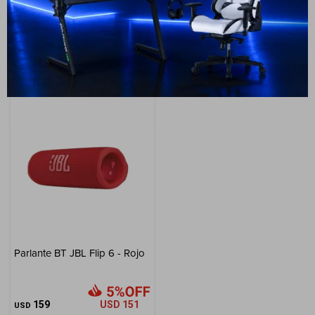
39
USD
33
USD
69
USD
66
USD
GARANTÍA: 5 DÍAS
ENVÍO A TODO EL PAÍS
ENVÍO A TODO EL PAÍS
Parlante BT JBL Flip 6 - Rojo
159
USD
151
USD