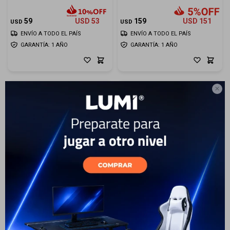
Cuenta
59
USD
53
159
USD
151
USD
USD
ENVÍO A TODO EL PAÍS
ENVÍO A TODO EL PAÍS
GARANTÍA: 1 AÑO
GARANTÍA: 1 AÑO
F&Q

Tiendas
Auriculares JBL Tune 500
Auriculares JBL T520 BT -
White