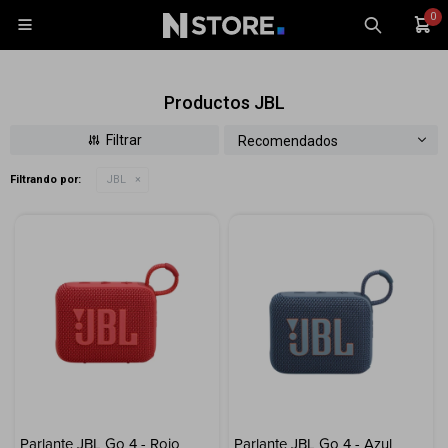
0

Productos JBL
Recomendados
Filtrando por:
JBL
Celulares
Tablets
Tecnología
Wearables
Accesorios
TV y Audio
Monitores
Gaming
Parlante JBL Go 4 - Rojo
Parlante JBL Go 4 - Azul