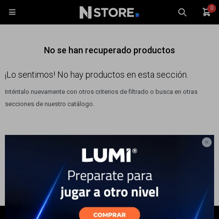
0

No se han recuperado productos
¡Lo sentimos! No hay productos en esta sección.
Inténtalo nuevamente con otros criterios de filtrado o busca en otras
Celulares
secciones de nuestro catálogo.
Tablets
Tecnología
Filtrando por:
Laptops y Monitores
Wearables

Accesorios
TV y Audio
Monitores
Gaming