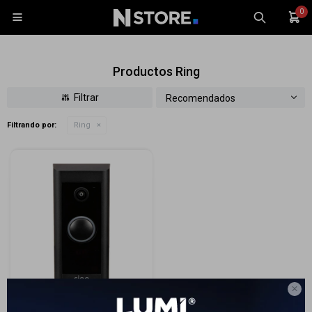
0

Productos Ring
Recomendados
Filtrando por:
Ring
Celulares
Tablets
Tecnología
Wearables
Accesorios
TV y Audio
Monitores

Gaming
Timbre con cámara Ring