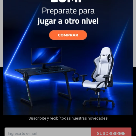
1080p Visión Nocturna Wifi
Electrodomésticos
69
USD
ENVÍO A TODO EL PAÍS
Hogar
Movilidad
NEWSLETTER
Marcas
¡Suscribite y recibí todas nuestras novedades!
SUSCRIBIRME