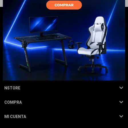
Electrodomésticos
Hogar
NEWSLETTER
¡Suscribite y recibí todas nuestras novedades!
SUSCRIBIRME
Movilidad
NSTORE
COMPRA
Marcas
MI CUENTA