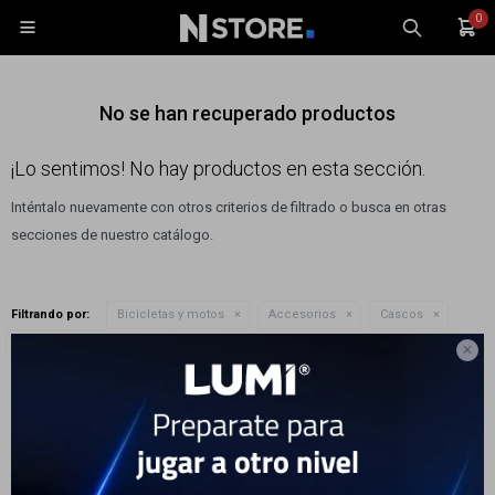
0

No se han recuperado productos
¡Lo sentimos! No hay productos en esta sección.
Inténtalo nuevamente con otros criterios de filtrado o busca en otras
Celulares
secciones de nuestro catálogo.
Tablets
Tecnología
Filtrando por:
Bicicletas y motos
Accesorios
Cascos
Wearables
Quitar filtros
Color:
Azul

Accesorios
Te recomendamos quitar:
Bicicletas y motos
TV y Audio
Monitores
Gaming