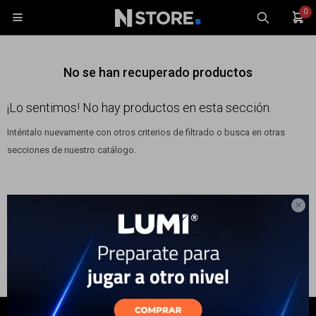
0

No se han recuperado productos
¡Lo sentimos! No hay productos en esta sección.
Inténtalo nuevamente con otros criterios de filtrado o busca en otras
Celulares
secciones de nuestro catálogo.
Tablets
Tecnología
Quitar filtros
Filtrando por:
Bicicletas y motos
Color:
Azul
Wearables

Accesorios
TV y Audio
Monitores
Gaming