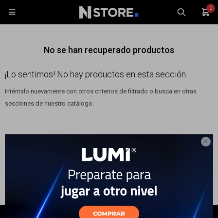
0

No se han recuperado productos
¡Lo sentimos! No hay productos en esta sección.
Inténtalo nuevamente con otros criterios de filtrado o busca en otras
Celulares
secciones de nuestro catálogo.
Tablets
Tecnología
Filtrando por:
SGL
Wearables

Accesorios
TV y Audio
Monitores
Gaming