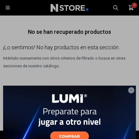
0

No se han recuperado productos
¡Lo sentimos! No hay productos en esta sección.
Inténtalo nuevamente con otros criterios de filtrado o busca en otras
Celulares
secciones de nuestro catálogo.
Tablets
Tecnología
Filtrando por:
TV y Audio
TV
Smart TV FULLHD
Wearables

Quitar filtros
Tamaño de Pantalla:
40''
Accesorios
TV y Audio
Monitores
Gaming