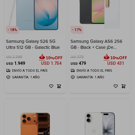
18
17
Samsung Galaxy S26 5G
Samsung Galaxy A56 256
Ultra 512 GB - Galactic Blue
GB - Black + Case ¡De
Regalo!
2.399
579
USD
USD
1.949
USD
1.754
479
USD
431
USD
USD
ENVÍO A TODO EL PAÍS
ENVÍO A TODO EL PAÍS
GARANTÍA: 1 AÑO
GARANTÍA: 1 AÑO