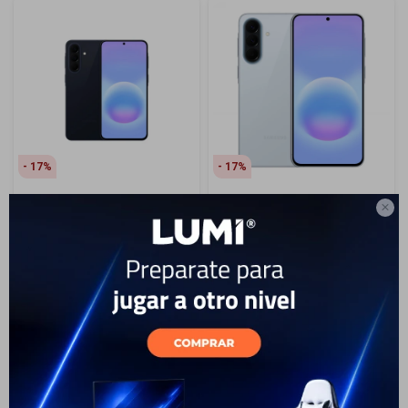
17
17
Samsung Galaxy A57 256
Samsung Galaxy A57 256

GB Dark Blue - Dark Blue
GB Dark Blue - Light Blue
799
799
USD
USD
659
USD
593
659
USD
593
USD
USD
ENVÍO A TODO EL PAÍS
ENVÍO A TODO EL PAÍS
GARANTÍA: 1 AÑO
GARANTÍA: 1 AÑO