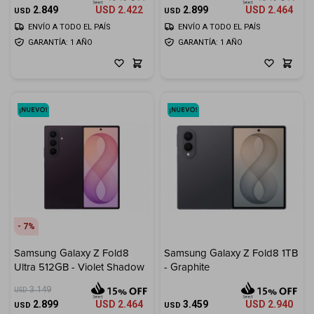
2.849
USD
2.422
2.899
USD
2.464
USD
USD
ENVÍO A TODO EL PAÍS
ENVÍO A TODO EL PAÍS
GARANTÍA: 1 AÑO
GARANTÍA: 1 AÑO
7
Samsung Galaxy Z Fold8
Samsung Galaxy Z Fold8 1TB
Ultra 512GB - Violet Shadow
- Graphite
3.149
USD
2.899
USD
2.464
3.459
USD
2.940
USD
USD