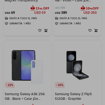
Magnet Transparency
GB - Violet + Case ¡De
Regalo!
499
USD
69
USD
59
389
USD
350
USD
USD
ENVÍO A TODO EL PAÍS
ENVÍO A TODO EL PAÍS
GARANTÍA: 1 AÑO
GARANTÍA: 1 AÑO
22
43
Samsung Galaxy A36 256
Samsung Galaxy Z Flip5
GB - Black + Case ¡De
512GB - Graphite
Regalo!