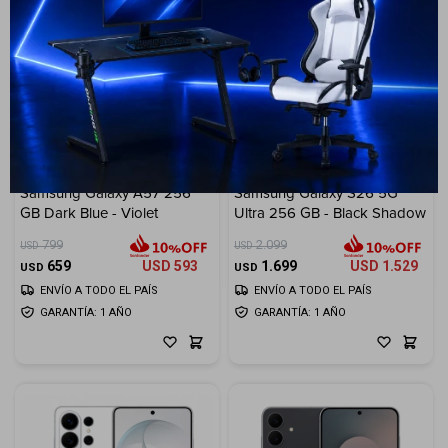
17
19
Samsung Galaxy A57 256
Samsung Galaxy S26 5G
GB Dark Blue - Violet
Ultra 256 GB - Black Shadow
799
2.099
USD
USD
659
USD
593
1.699
USD
1.529
USD
USD
ENVÍO A TODO EL PAÍS
ENVÍO A TODO EL PAÍS
GARANTÍA: 1 AÑO
GARANTÍA: 1 AÑO