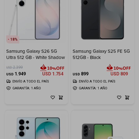
18
Samsung Galaxy S26 5G
Samsung Galaxy S25 FE 5G
Ultra 512 GB - White Shadow
512GB - Black
2.399
USD
1.949
USD
1.754
899
USD
809
USD
USD
ENVÍO A TODO EL PAÍS
ENVÍO A TODO EL PAÍS
GARANTÍA: 1 AÑO
GARANTÍA: 1 AÑO