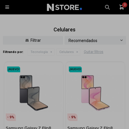
0

Celulares
Recomendados
Quitar filtros
Filtrando por:
Tecnología
Celulares
Celulares
Tablets
Tecnología
Wearables
Accesorios
TV y Audio
Monitores
9
9
Gaming
Samsung Galaxy Z Flip8
Samsung Galaxy Z Flip8