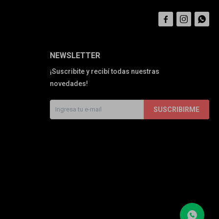



NEWSLETTER
¡Suscribite y recibí todas nuestras
novedades!
SUSCRIBIRME