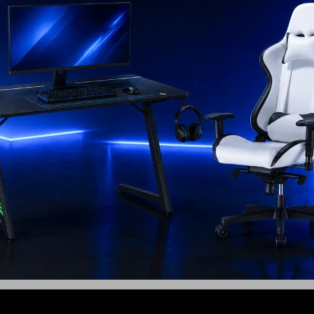
21
 Tv 85"
Smart TV Crystal 98¨ UHD
0F UHD 4K
4K DU9000
4.199
USD
3.299
USD
USD
1.439
USD
2.969
ENVIO GRATIS
EL PAÍS
ENVÍO A TODO EL PAÍS
AÑO
GARANTÍA: 1 AÑO