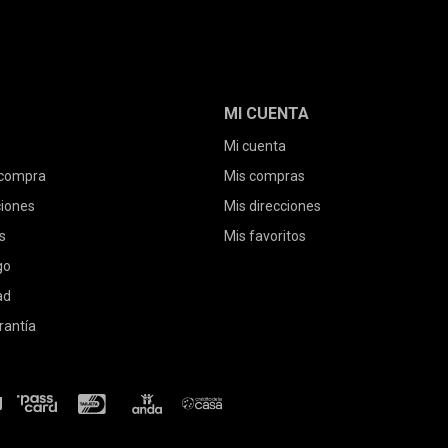
MI CUENTA
Mi cuenta
 compra
Mis compras
ciones
Mis direcciones
s
Mis favoritos
go
ad
rantía