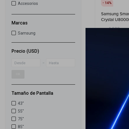
14
Accesorios
Samsung Smart
Crystal U800
Marcas
1.399
USD
Samsung
1.199
USD
ENVIO GRATIS
Precio
(USD)
ENVÍO A TODO 
GARANTÍA: 1 
OK
Tamaño de Pantalla
43''
55''
75''
85''