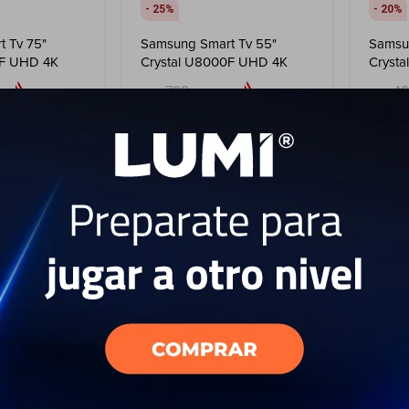
25
20
 Tv 75"
Samsung Smart Tv 55"
Samsu
0F UHD 4K
Crystal U8000F UHD 4K
Cryst
799
4
USD
USD
599
USD
USD
USD
1.079
USD
539
ENVIO GRATIS
ENVI
EL PAÍS
ENVÍO A TODO EL PAÍS
ENV
AÑO
GARANTÍA: 1 AÑO
GAR