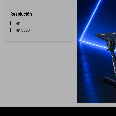
15
Resolución
Samsung Smart
4K
Crystal U800
4K QLED
1.899
USD
1.599
USD
ENVIO GRATIS
ENVÍO A TODO 
GARANTÍA: 1 