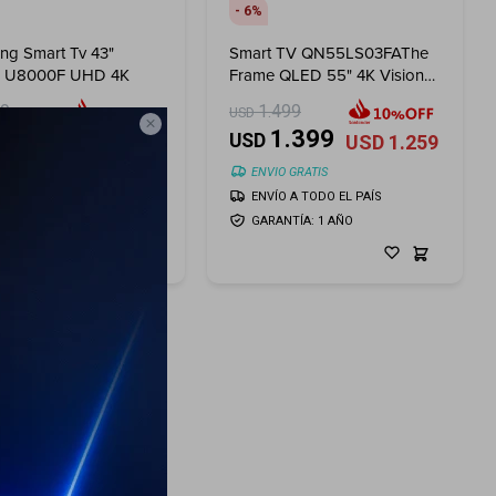
6
ng Smart Tv 43"
Smart TV QN55LS03FAThe
al U8000F UHD 4K
Frame QLED 55" 4K Vision
AI
99
1.499
USD

399
1.399
USD
USD
359
USD
1.259
O GRATIS
ENVIO GRATIS
ÍO A TODO EL PAÍS
ENVÍO A TODO EL PAÍS
ANTÍA: 1 AÑO
GARANTÍA: 1 AÑO