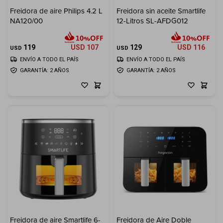
Freidora de aire Philips 4.2 L
Freidora sin aceite Smartlife
Electrodomésticos
NA120/00
12-Litros SL-AFDG012
119
USD
107
129
USD
116
USD
USD
ENVÍO A TODO EL PAÍS
ENVÍO A TODO EL PAÍS
GARANTÍA: 2 AÑOS
GARANTÍA: 2 AÑOS
Hogar
Movilidad
Marcas
Freidora de aire Smartlife 6-
Freidora de Aire Doble