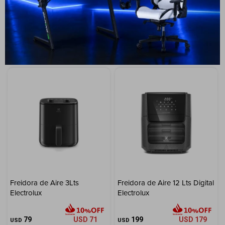
Digital Y Visor
Digital Y Visor
59
USD
53
69
USD
62
USD
USD
ENVÍO A TODO EL PAÍS
ENVÍO A TODO EL PAÍS
Freidora de Aire 3Lts
Freidora de Aire 12 Lts Digital
Electrolux
Electrolux
79
USD
71
199
USD
179
USD
USD