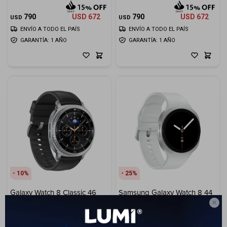
790
USD
672
790
USD
672
USD
USD
ENVÍO A TODO EL PAÍS
ENVÍO A TODO EL PAÍS
GARANTÍA: 1 AÑO
GARANTÍA: 1 AÑO
10
25
Galaxy Watch 8 Classic 46
Samsung Galaxy Watch 8 44
mm - Black
mm - Silver

479
389
USD
USD