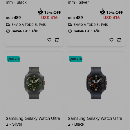
mm - Black
mm - Silver
Cuenta
489
USD
416
489
USD
416
USD
USD
ENVÍO A TODO EL PAÍS
ENVÍO A TODO EL PAÍS
GARANTÍA: 1 AÑO
GARANTÍA: 1 AÑO
F&Q
Tiendas
Samsung Galaxy Watch Ultra
Samsung Galaxy Watch Ultra
2 - Silver
2 - Black