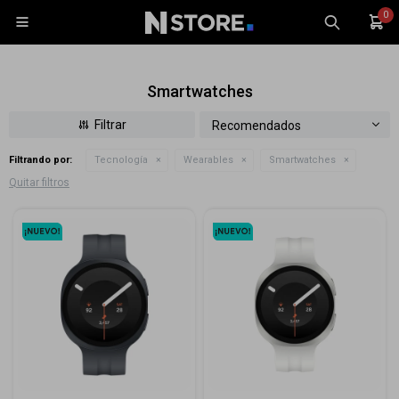
0

Smartwatches
Recomendados
Filtrando por:
Tecnología
Wearables
Smartwatches
Celulares
Quitar filtros
Tablets
Tecnología
Wearables
Accesorios
TV y Audio
Monitores
Gaming