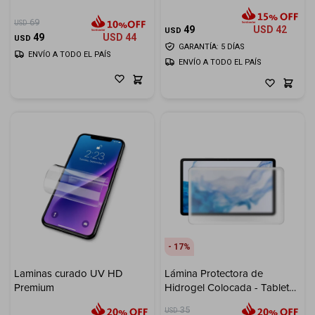
Cuenta
69
USD
49
USD
42
USD
49
USD
44
USD
GARANTÍA: 5 DÍAS
ENVÍO A TODO EL PAÍS
ENVÍO A TODO EL PAÍS
F&Q
Tiendas
17
Laminas curado UV HD
Lámina Protectora de
Premium
Hidrogel Colocada - Tablet
XL
35
USD