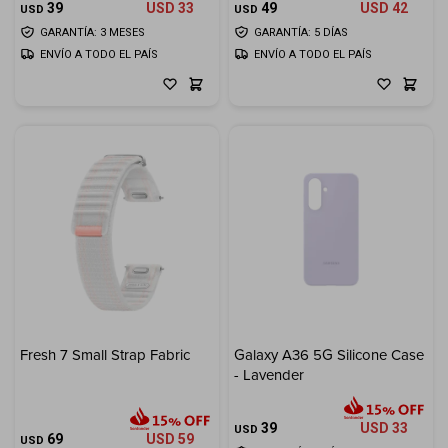
39
USD
33
49
USD
42
USD
USD
GARANTÍA: 3 MESES
GARANTÍA: 5 DÍAS
ENVÍO A TODO EL PAÍS
ENVÍO A TODO EL PAÍS
Fresh 7 Small Strap Fabric
Galaxy A36 5G Silicone Case
- Lavender
39
USD
33
USD
69
USD
59
USD