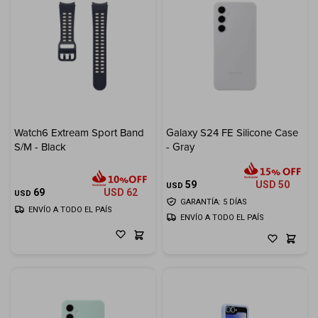
Watch6 Extream Sport Band
Galaxy S24 FE Silicone Case
S/M - Black
- Gray
59
USD
50
USD
69
USD
62
USD
GARANTÍA: 5 DÍAS
ENVÍO A TODO EL PAÍS
ENVÍO A TODO EL PAÍS