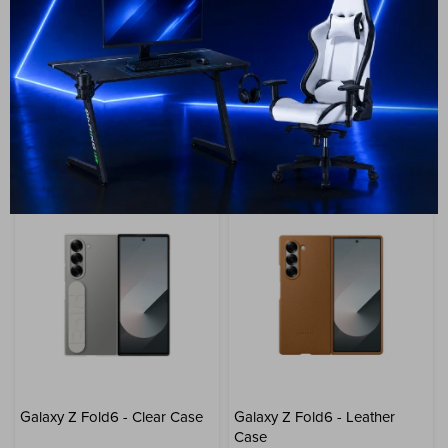
Grip Cover - White
Magnetic
49
USD
42
39
USD
33
USD
USD
GARANTÍA: 5 DÍAS
GARANTÍA: 5 DÍAS
ENVÍO A TODO EL PAÍS
ENVÍO A TODO EL PAÍS
Galaxy Z Fold6 - Clear Case
Galaxy Z Fold6 - Leather
Case