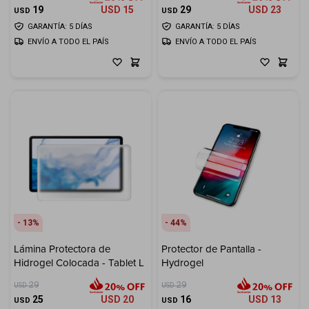
19
USD
15
29
USD
23
USD
USD
GARANTÍA: 5 DÍAS
GARANTÍA: 5 DÍAS
ENVÍO A TODO EL PAÍS
ENVÍO A TODO EL PAÍS
13
44
Lámina Protectora de
Protector de Pantalla -
Hidrogel Colocada - Tablet L
Hydrogel
29
29
USD
USD
25
USD
20
16
USD
13
USD
USD