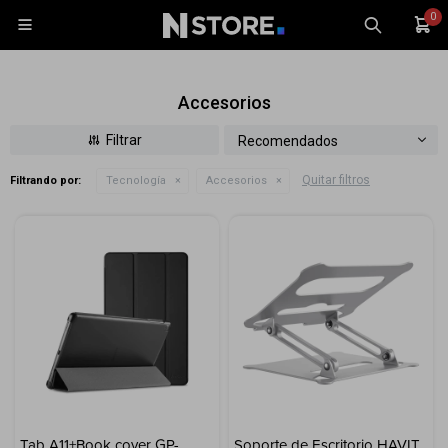
0

Accesorios
Recomendados
Quitar filtros
Filtrando por:
Tecnología
Accesorios
Celulares
Tablets
Tecnología
Wearables
Accesorios
TV y Audio
Monitores
Gaming
Tab A11+Book cover GP-
Soporte de Escritorio HAVIT