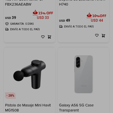
FBX236AEABW
H740
Electrodomésticos
39
USD
33
USD
49
USD
44
USD
GARANTÍA: 5 DÍAS
ENVÍO A TODO EL PAÍS
ENVÍO A TODO EL PAÍS
Hogar
Movilidad
Marcas
28
Pistola de Masaje Mini Havit
Galaxy A56 5G Case
MG1508
Transparent