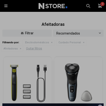
0

Afeitadoras
Recomendados
Filtrando por:
Electrodomésticos
Cuidado Personal
Celulares
Quitar filtros
Afeitadoras
Tablets
Tecnología
Wearables
Accesorios
TV y Audio
Monitores
Gaming