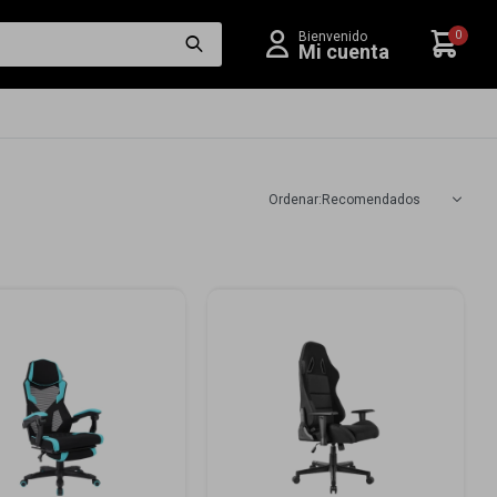
0
Recomendados