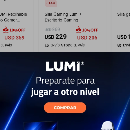
14
UMI Reclinable
Silla Gaming Lumi +
Silla 
rio Gamer
Escritorio Gaming
 con Luz RGB
269
USD
229
USD
USD
USD
359
USD
206
EL PAÍS
ENVÍO A TODO EL PAÍS
ENV