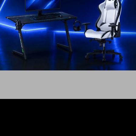
clinable LUMI
Silla Gamer LUMI CH06-36
y
Premium
299
USD
USD
215
USD
269
EL PAÍS
ENVÍO A TODO EL PAÍS