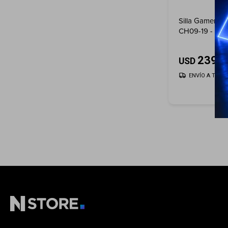
Silla Gamer Re
CH09-19 - Gre
239
USD
ENVÍO A TODO 