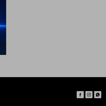


