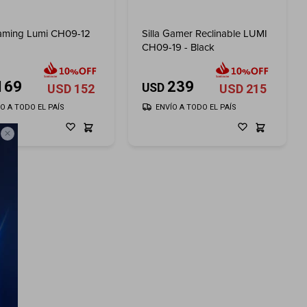
gaming Lumi CH09-12
Silla Gamer Reclinable LUMI
CH09-19 - Black
169
239
USD
USD
152
USD
215
ÍO A TODO EL PAÍS
ENVÍO A TODO EL PAÍS
