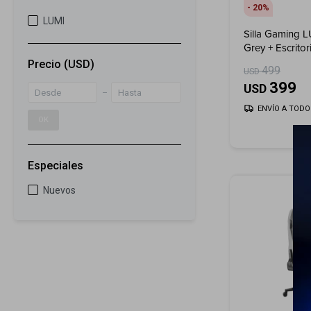
20
LUMI
Silla Gaming L
Grey + Escrito
LUMI GMD16-3
Precio
(USD)
499
USD
399
USD
ENVÍO A TODO 
OK
Especiales
Nuevos