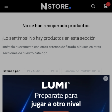
0

No se han recuperado productos
¡Lo sentimos! No hay productos en esta sección.
Inténtalo nuevamente con otros criterios de filtrado o busca en otras
Celulares
secciones de nuestro catálogo.
Tablets
Tecnología
Filtrando por:
TV y Audio
TV
Tamaño de Pantalla:
40''
Wearables
Quitar filtros

Accesorios
Te recomendamos quitar:
Tamaño de Pantalla:
40''
TV y Audio
Monitores
Gaming