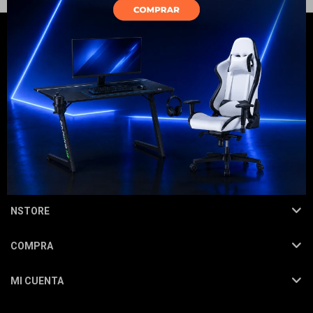
Electrodomésticos
Hogar
NEWSLETTER
¡Suscribite y recibí todas nuestras novedades!
SUSCRIBIRME
Movilidad
NSTORE
COMPRA
Marcas
MI CUENTA