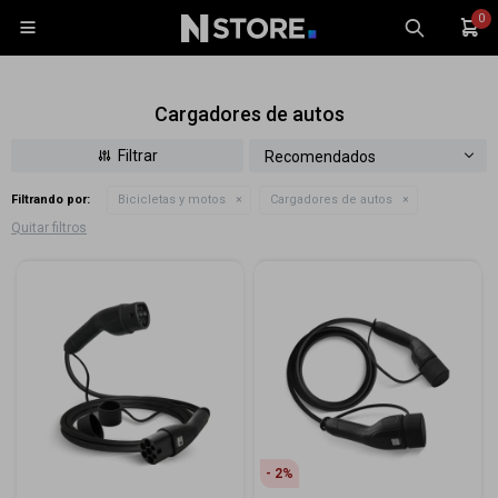
0

Cargadores de autos
Recomendados
Filtrando por:
Bicicletas y motos
Cargadores de autos
Celulares
Quitar filtros
Tablets
Tecnología
Wearables
Accesorios
TV y Audio
Monitores
Gaming
2