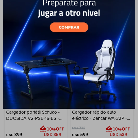
11kW
Tipo 2 - 2.3 kW
Cuenta
849
USD
764
359
USD
323
USD
USD
ENVÍO A TODO EL PAÍS
ENVÍO A TODO EL PAÍS
F&Q
Tiendas
18
Cargador portátil Schuko -
Cargador rápido auto
DUOSIDA V2-PSE-16-ES -
eléctrico - Zencar WA-32P -
Tipo 2 - 3.7 kW
7.4kW
732
USD
399
USD
359
599
USD
539
USD
USD