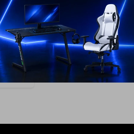
as Samsung AI
utoDispenser
USD
1.169
EL PAÍS
AÑO