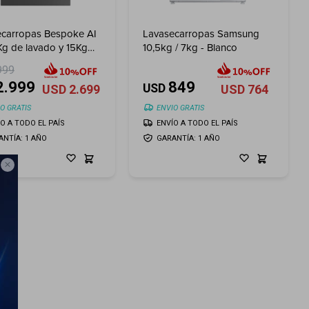
ecarropas Bespoke AI
Lavasecarropas Samsung
g de lavado y 15Kg
10,5kg / 7kg - Blanco
cado
999
2.999
849
USD
USD
2.699
USD
764
O GRATIS
ENVIO GRATIS
ÍO A TODO EL PAÍS
ENVÍO A TODO EL PAÍS
ANTÍA: 1 AÑO
GARANTÍA: 1 AÑO
