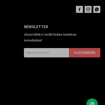



NEWSLETTER
¡Suscribite y recibí todas nuestras
novedades!
SUSCRIBIRME