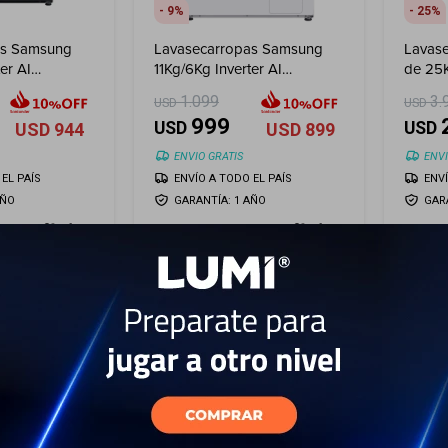
9
25
as Samsung
Lavasecarropas Samsung
Lavas
er AI
11Kg/6Kg Inverter AI
de 25K
nox
Ecobubble - White
de se
1.099
3.
USD
USD
999
USD
USD
USD
944
USD
899
ENVIO GRATIS
ENVI
EL PAÍS
ENVÍO A TODO EL PAÍS
ENV
AÑO
GARANTÍA: 1 AÑO
GAR