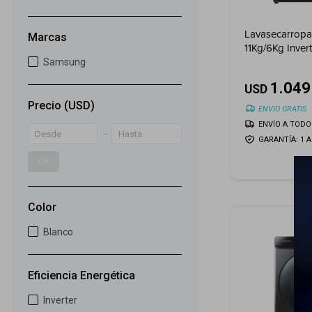
Lavasecarrop
Marcas
11Kg/6Kg Invert
Ecobubble - I
Samsung
1.049
USD
Precio
(USD)
ENVIO GRATIS
ENVÍO A TODO 
GARANTÍA: 1 
OK
Color
Blanco
Eficiencia Energética
Inverter