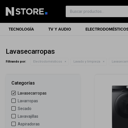
TECNOLOGÍA
TV Y AUDIO
ELECTRODOMÉSTICO
Lavasecarropas
Filtrando por:
Electrodomésticos
Lavado y limpieza
Lavasecar
Categorías
Lavasecarropas
Lavarropas
Secado
Lavavajillas
Aspiradoras