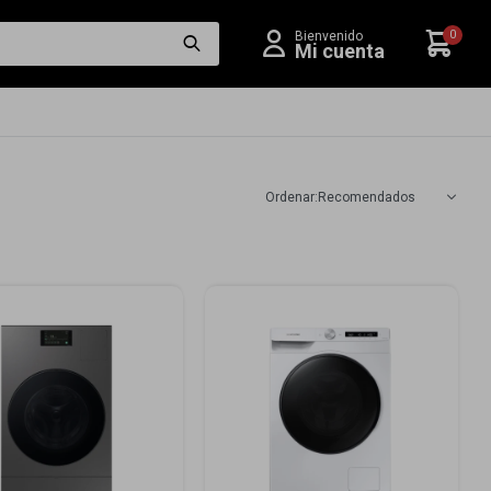
0
Recomendados