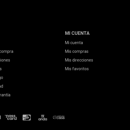
MI CUENTA
Mi cuenta
 compra
Mis compras
ciones
Mis direcciones
s
Mis favoritos
go
ad
rantía