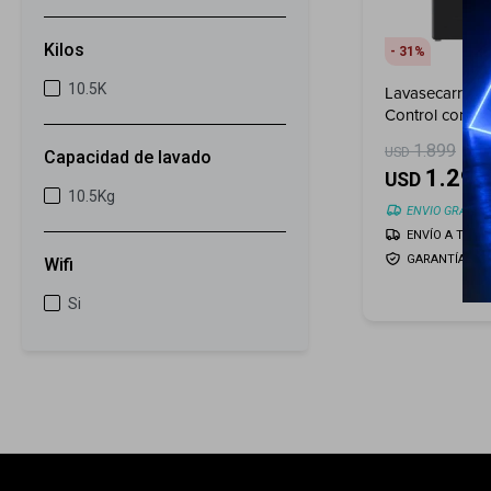
Kilos
31
10.5K
Lavasecarrop
Control con A
22 kg / 13 kg
1.899
USD
Capacidad de lavado
1.299
USD
10.5Kg
ENVIO GRATIS
ENVÍO A TODO 
GARANTÍA: 1 
Wifi
Si