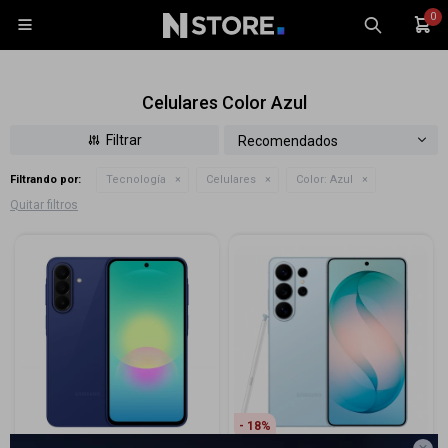
0

Celulares Color Azul
Recomendados
Filtrando por:
Tecnología
Celulares
Color:
Azul
Celulares
Quitar filtros
Tablets
Tecnología
Wearables
Accesorios
TV y Audio
Monitores
Gaming
18