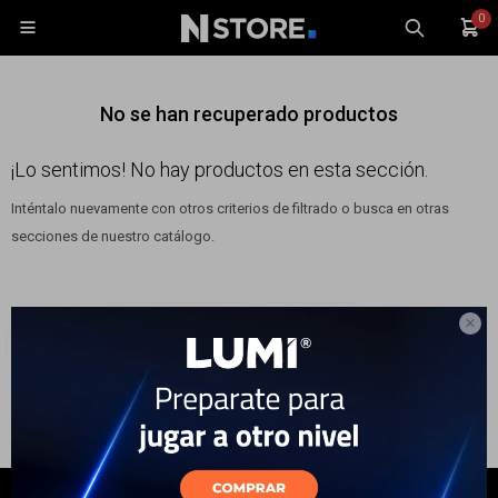
0

No se han recuperado productos
¡Lo sentimos! No hay productos en esta sección.
Inténtalo nuevamente con otros criterios de filtrado o busca en otras
Celulares
secciones de nuestro catálogo.
Tablets
Tecnología
Filtrando por:
Electrodomésticos
Heladeras
Wearables

Quitar filtros
Heladeras con Freezer
Fábrica de Hielo:
Si
Accesorios
TV y Audio
Monitores
Gaming