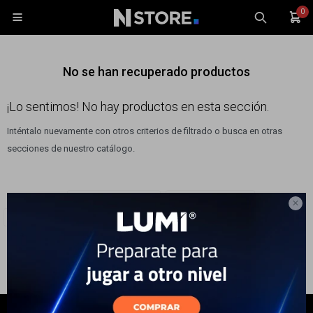
0

No se han recuperado productos
¡Lo sentimos! No hay productos en esta sección.
Inténtalo nuevamente con otros criterios de filtrado o busca en otras
Celulares
secciones de nuestro catálogo.
Tablets
Tecnología
Filtrando por:
Electrodomésticos
Cuidado Personal
Wearables

Quitar filtros
Planchitas
Philips
Accesorios
TV y Audio
Monitores
Gaming