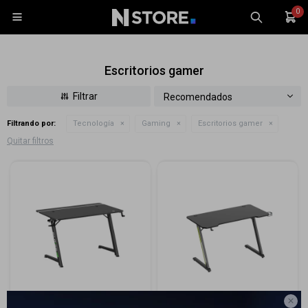
0

Escritorios gamer
Recomendados
Filtrando por:
Tecnología
Gaming
Escritorios gamer
Celulares
Quitar filtros
Tablets
Tecnología
Wearables
Accesorios
TV y Audio
Monitores
Gaming
