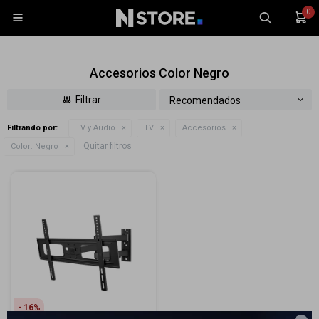
0

Accesorios Color Negro
Recomendados
Filtrando por:
TV y Audio
TV
Accesorios
Celulares
Quitar filtros
Color:
Negro
Tablets
Tecnología
Wearables
Accesorios
TV y Audio
Monitores
Gaming
16