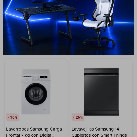
tecnología Digital Inverter
799
USD
459
USD
413
499
USD
449
USD
USD
ENVIO GRATIS
ENVIO GRATIS
ENVÍO A TODO EL PAÍS
ENVÍO A TODO EL PAÍS
GARANTÍA: 1 AÑO
GARANTÍA: 1 AÑO
16
26
Lavarropas Samsung Carga
Lavavajillas Samsung 14
Frontal 7 kg con Digital
Cubiertos con Smart Things