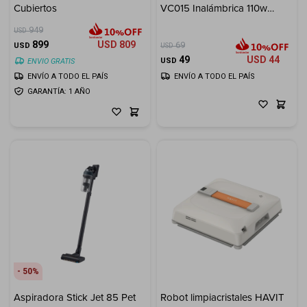
Cubiertos
VC015 Inalámbrica 110w
7000pa
949
USD
899
USD
809
69
USD
USD
49
USD
44
USD
ENVIO GRATIS
ENVÍO A TODO EL PAÍS
ENVÍO A TODO EL PAÍS
GARANTÍA: 1 AÑO
50
Aspiradora Stick Jet 85 Pet
Robot limpiacristales HAVIT