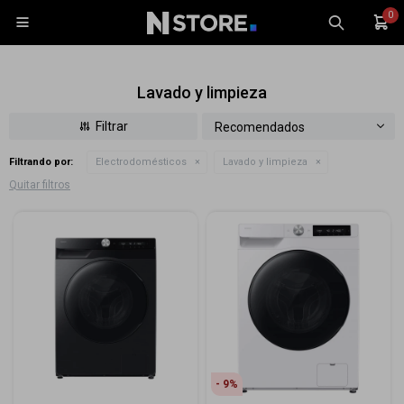
0

Lavado y limpieza
Recomendados
Filtrando por:
Electrodomésticos
Lavado y limpieza
Celulares
Quitar filtros
Tablets
Tecnología
Wearables
Accesorios
TV y Audio
Monitores
Gaming
9