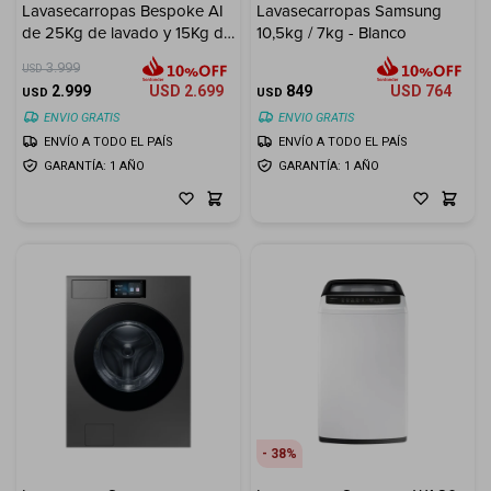
Lavasecarropas Bespoke AI
Lavasecarropas Samsung
Cuenta
de 25Kg de lavado y 15Kg de
10,5kg / 7kg - Blanco
secado
3.999
USD
2.999
USD
2.699
849
USD
764
USD
USD
ENVIO GRATIS
ENVIO GRATIS
F&Q
ENVÍO A TODO EL PAÍS
ENVÍO A TODO EL PAÍS
GARANTÍA: 1 AÑO
GARANTÍA: 1 AÑO
Tiendas
38