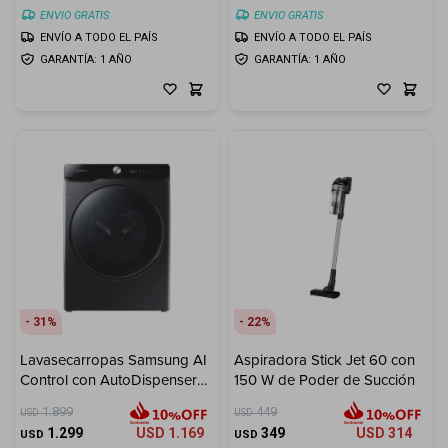
ENVIO GRATIS
ENVIO GRATIS
ENVÍO A TODO EL PAÍS
ENVÍO A TODO EL PAÍS
GARANTÍA: 1 AÑO
GARANTÍA: 1 AÑO
31
22
Lavasecarropas Samsung AI
Aspiradora Stick Jet 60 con
Control con AutoDispenser
150 W de Poder de Succión
22 kg / 13 kg
1.899
449
USD
USD
1.299
USD
1.169
349
USD
314
USD
USD