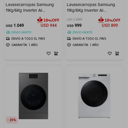
Lavasecarropas Samsung
Lavasecarropas Samsung
11Kg/6Kg Inverter AI
11Kg/6Kg Inverter AI
Electrodomésticos
Ecobubble - Inox
Ecobubble - White
1.099
USD
1.049
USD
944
999
USD
899
USD
USD
ENVIO GRATIS
ENVIO GRATIS
ENVÍO A TODO EL PAÍS
ENVÍO A TODO EL PAÍS
Hogar
GARANTÍA: 1 AÑO
GARANTÍA: 1 AÑO
Movilidad
Marcas
25