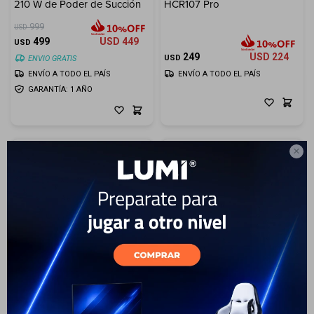
210 W de Poder de Succión
HCR107 Pro
999
USD
499
USD
449
USD
249
USD
224
USD
ENVIO GRATIS
ENVÍO A TODO EL PAÍS
ENVÍO A TODO EL PAÍS
GARANTÍA: 1 AÑO

37
Lavarropas Samsung 9Kg
Lavarropas Samsung WA13
Carga superior con
Carga Superior 13 kg