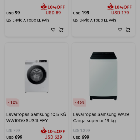
300ml
99
USD
89
199
USD
179
USD
USD
ENVÍO A TODO EL PAÍS
ENVÍO A TODO EL PAÍS
12
46
Lavarropas Samsung 10,5 KG
Lavarropas Samsung WA19
WW10DG6U34LEEY
Carga superior 19 kg
799
1.299
USD
USD
699
USD
629
699
USD
USD