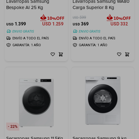
Lavarropas Samsung
Lavarropas Samsung WA80
Bespoke AI 25 Kg
Carga Superior 8 Kg
599
USD
1.399
USD
1.259
369
USD
332
USD
USD
ENVIO GRATIS
ENVIO GRATIS
ENVÍO A TODO EL PAÍS
ENVÍO A TODO EL PAÍS
GARANTÍA: 1 AÑO
GARANTÍA: 1 AÑO
22
Secarropas Samsung 11.5Kg
Secarropas Samsung 9 kg