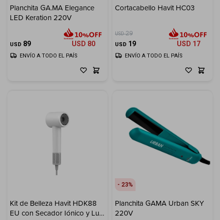
Planchita GA.MA Elegance
Cortacabello Havit HC03
LED Keration 220V
Electrodomésticos
29
USD
89
USD
80
19
USD
17
USD
USD
ENVÍO A TODO EL PAÍS
ENVÍO A TODO EL PAÍS
Hogar
Movilidad
Marcas
23
Kit de Belleza Havit HDK88
Planchita GAMA Urban SKY
EU con Secador Iónico y Luz
220V