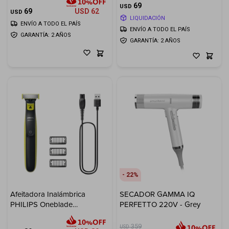
69
USD
69
USD
62
USD
LIQUIDACIÓN
ENVÍO A TODO EL PAÍS
ENVÍO A TODO EL PAÍS
GARANTÍA: 2 AÑOS
GARANTÍA: 2 AÑOS
22
Afeitadora Inalámbrica
SECADOR GAMMA IQ
PHILIPS Oneblade
PERFETTO 220V - Grey
QP2724/10
359
USD