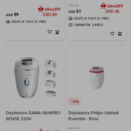
LED
Cuenta
67
USD
51
USD
46
USD
99
USD
89
USD
ENVÍO A TODO EL PAÍS
ENVÍO A TODO EL PAÍS
GARANTÍA: 2 AÑOS
F&Q
Tiendas
12
Depiladora GAMA SKINPRO
Depiladora Philips Satinelli
SENSE 220V
Essential - Rosa
79
USD