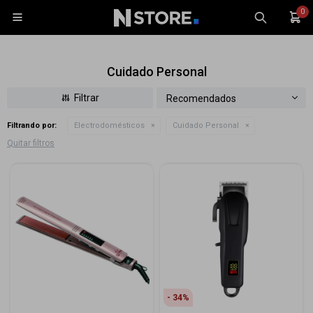
0

Cuidado Personal
Recomendados
Filtrando por:
Electrodomésticos
Cuidado Personal
Celulares
Quitar filtros
Tablets
Tecnología
Wearables
Accesorios
TV y Audio
Monitores
Gaming
34