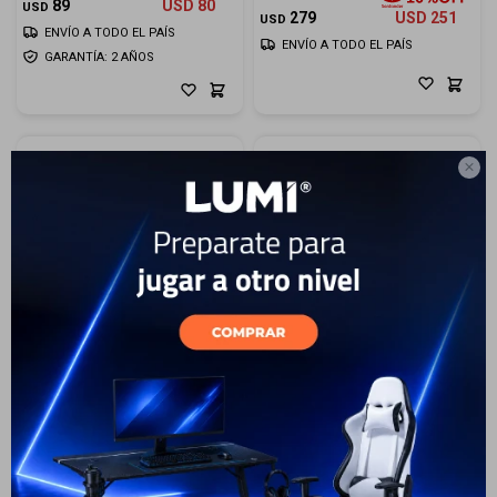
89
USD
80
USD
279
USD
251
USD
ENVÍO A TODO EL PAÍS
ENVÍO A TODO EL PAÍS
GARANTÍA: 2 AÑOS

2
Planchita GAMA Elegance
Planchita de pelo GA.MA C14
Avocado 220V
LED GOLD 220V
112
USD
75
USD
68
109
USD
98
USD
USD